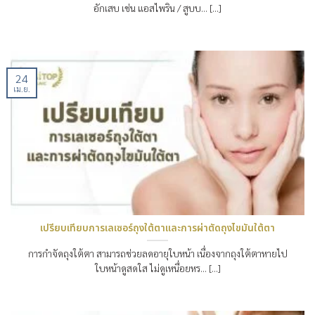
อักเสบ เช่น แอสไพริน / สูบบ… [...]
24
เม.ย.
เปรียบเทียบการเลเซอร์ถุงใต้ตาและการผ่าตัดถุงไขมันใต้ตา
การกำจัดถุงใต้ตา สามารถช่วยลดอายุใบหน้า เนื่องจากถุงใต้ตาหายไป
ใบหน้าดูสดใส ไม่ดูเหนื่อยหร… [...]