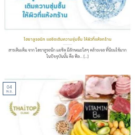
ไฮยาลูรอนิก แอซิดเติมความชุ่มชื้น ให้ผิวที่แห้งกร้าน
สารเติมเต็ม จาก ไฮยาลูรอนิก แอซิด มีลักษณะใสๆ คล้ายเจล ที่นิยมใช้มาก
ในปัจจุบันนั้น คือ ฟิล… [...]
04
พ.ย.