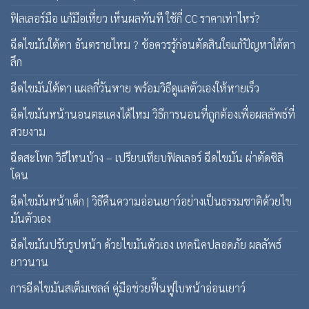
ฟิลเลอร์มือ แก้มือเหี่ยว เห็นผลทันที ใช้กี่ CC ราคาเท่าไหร่?
ฉีดไขมันใต้ตา อันตรายไหม ? ข้อควรรู้ก่อนตัดสินใจแก้ปัญหาใต้ตา
ลึก
ฉีดไขมันใต้ตา แผลกี่วันหาย พร้อมวิธีดูแลตัวเองให้หายเร็ว
ฉีดไขมันหน้านอนตะแคงได้ไหม วิธีการนอนที่ถูกต้องเพื่อผลลัพธ์ที่
สวยงาม
ฉีดสะโพก วิธีไหนบ้าง – เปรียบเทียบฟิลเลอร์ ฉีดไขมัน ผ่าตัดซิลิ
โคน
ฉีดไขมันหน้าเด็ก | วิธีคืนความอ่อนเยาว์อย่างเป็นธรรมชาติด้วยไข
มันตัวเอง
ฉีดไขมันปรับรูปหน้า ด้วยไขมันตัวเอง เทคนิคปลอดภัย ผลลัพธ์
ยาวนาน
การฉีดไขมันสเต็มเซลล์ คู่มือช่วยฟื้นฟูใบหน้าอ่อนเยาว์