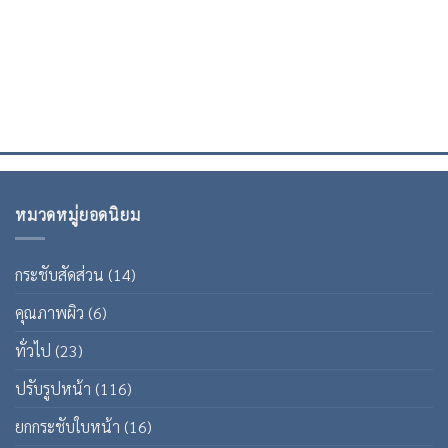
ถูกต้อง แม่นยำ
รวบรวมเนื้อหาข้อมูลทุกเรื่องความงาม ไม่ว่าจะเป็น แพทย์ คลินิก
รีวิวและรางวัลอย่างครบถ้วน ถูกต้องและแม่นยำ สามารถมั่นใจได้
ก่อนตัดสินใจเข้าคลินิกความงาม
หมวดหมู่ยอดนิยม
กระชับสัดส่วน
(14)
คุณภาพผิว
(6)
ทั่วไป
(23)
ปรับรูปหน้า
(116)
ยกกระชับใบหน้า
(16)