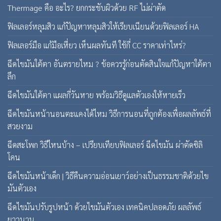
Thermage คือ อะไร? ยกกระชับผิวด้วย RF ไม่ผ่าตัด
ฟิลเลอร์หลุมสิว แก้ปัญหาหลุมสิวให้เรียบเนียนด้วยฟิลเลอร์ HA
ฟิลเลอร์มือ แก้มือเหี่ยว เห็นผลทันที ใช้กี่ CC ราคาเท่าไหร่?
ฉีดไขมันใต้ตา อันตรายไหม ? ข้อควรรู้ก่อนตัดสินใจแก้ปัญหาใต้ตา
ลึก
ฉีดไขมันใต้ตา แผลกี่วันหาย พร้อมวิธีดูแลตัวเองให้หายเร็ว
ฉีดไขมันหน้านอนตะแคงได้ไหม วิธีการนอนที่ถูกต้องเพื่อผลลัพธ์ที่
สวยงาม
ฉีดสะโพก วิธีไหนบ้าง – เปรียบเทียบฟิลเลอร์ ฉีดไขมัน ผ่าตัดซิลิ
โคน
ฉีดไขมันหน้าเด็ก | วิธีคืนความอ่อนเยาว์อย่างเป็นธรรมชาติด้วยไข
มันตัวเอง
ฉีดไขมันปรับรูปหน้า ด้วยไขมันตัวเอง เทคนิคปลอดภัย ผลลัพธ์
ยาวนาน