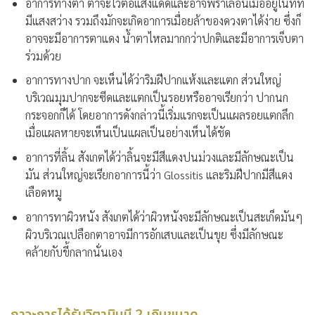
อาการทางตา
ตาจะไวต่อแสงแดดและอาจพร่าเลือนเมื่ออยู่ในที่ที่
มีแสงสว่าง รวมถึงมักจะเกิดอาการเมื่อยล้าของดวงตาได้ง่าย ซึ่งก็
อาจจะมีอาการตาแดง น้ำตาไหลมากกว่าปกติและมีอาการเจ็บตา
ร่วมด้วย
อาการทางปาก
จะเห็นได้ว่าริมฝีปากแห้งและแตก ส่วนใหญ่
บริเวณมุมปากจะซีดและแตกเป็นรอยหรืออาจเรียกว่า ปากนก
กระจอกก็ได้ โดยอาการดังกล่าวนี้เริ่มแรกจะเป็นแผลรอยแตกลึก
เมื่อแผลหายจะเห็นเป็นแผลเป็นอย่างเห็นได้ชัด
อาการที่ลิ้น
สังเกตได้ว่าลิ้นจะมีสีแดงปนม่วงและมีลักษณะเป็น
มัน ส่วนใหญ่จะเรียกอาการนี้ว่า Glossitis และริมฝีปากมีสีแดง
เลือดหมู
อาการทาผิวหนัง
สังเกตได้ว่าผิวหนังจะมีลักษณะเป็นสะเก็ดมันๆ
ผิวบริเวณเปลือกตาอาจมีการอักเสบและเป็นขุย ซึ่งมีลักษณะ
คล้ายกับขี้กลากนั่นเอง