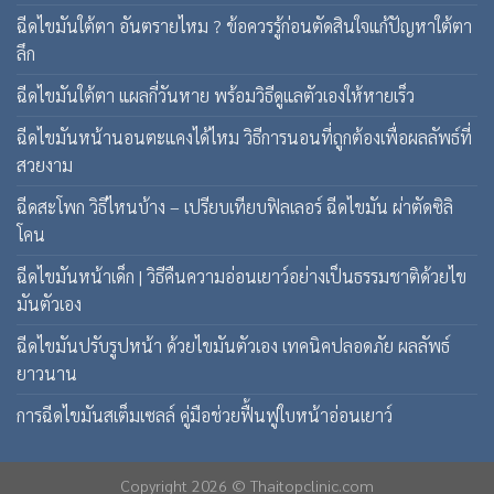
ฉีดไขมันใต้ตา อันตรายไหม ? ข้อควรรู้ก่อนตัดสินใจแก้ปัญหาใต้ตา
ลึก
ฉีดไขมันใต้ตา แผลกี่วันหาย พร้อมวิธีดูแลตัวเองให้หายเร็ว
ฉีดไขมันหน้านอนตะแคงได้ไหม วิธีการนอนที่ถูกต้องเพื่อผลลัพธ์ที่
สวยงาม
ฉีดสะโพก วิธีไหนบ้าง – เปรียบเทียบฟิลเลอร์ ฉีดไขมัน ผ่าตัดซิลิ
โคน
ฉีดไขมันหน้าเด็ก | วิธีคืนความอ่อนเยาว์อย่างเป็นธรรมชาติด้วยไข
มันตัวเอง
ฉีดไขมันปรับรูปหน้า ด้วยไขมันตัวเอง เทคนิคปลอดภัย ผลลัพธ์
ยาวนาน
การฉีดไขมันสเต็มเซลล์ คู่มือช่วยฟื้นฟูใบหน้าอ่อนเยาว์
Copyright 2026 ©
Thaitopclinic.com