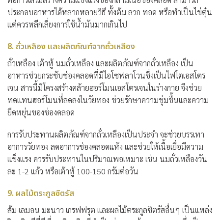
ประกอบอาหารได้หลากหลายวิธี ทั้งต้ม ลวก ทอด หรือทำเป็นไข่ตุ๋น
แต่ควรหลีกเลี่ยงการใช้น้ำมันมากเกินไป
8. ถั่วเหลือง และผลิตภัณฑ์จากถั่วเหลือง
ถั่วเหลือง เต้าหู้ นมถั่วเหลือง และผลิตภัณฑ์จากถั่วเหลือง เป็น
อาหารช่วยกระชับช่องคลอด
ที่มีไอโซฟลาโวนซึ่งเป็นไฟโตเอสโตร
เจน สารนี้มีโครงสร้างคล้ายฮอร์โมนเอสโตรเจนในร่างกาย จึงช่วย
ทดแทนฮอร์โมนที่ลดลงในวัยทอง ช่วยรักษาความชุ่มชื้นและความ
ยืดหยุ่นของช่องคลอด
การรับประทานผลิตภัณฑ์จากถั่วเหลืองเป็นประจำ จะช่วยบรรเทา
อาการวัยทอง ลดอาการช่องคลอดแห้ง และช่วยให้เนื้อเยื่อมีความ
แข็งแรง ควรรับประทานในปริมาณพอเหมาะ เช่น นมถั่วเหลืองวัน
ละ 1-2 แก้ว หรือเต้าหู้ 100-150 กรัมต่อวัน
9. ผลไม้ตระกูลซิตรัส
ส้ม เลมอน มะนาว เกรฟฟรุต และผลไม้ตระกูลซิตรัสอื่นๆ เป็นแหล่ง