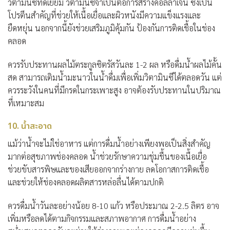
วิตามินซีที่ดีเยี่ยม วิตามินซีจำเป็นต่อการสร้างคอลลาเจน ซึ่งเป็น
โปรตีนสำคัญที่ช่วยให้เนื้อเยื่อและผิวหนังมีความแข็งแรงและ
ยืดหยุ่น นอกจากนี้ยังช่วยเสริมภูมิคุ้มกัน ป้องกันการติดเชื้อในช่อง
คลอด
ควรรับประทานผลไม้ตระกูลซิตรัสวันละ 1-2 ผล หรือดื่มน้ำผลไม้คั้น
สด สามารถเติมน้ำมะนาวในน้ำดื่มเพื่อเพิ่มวิตามินซีได้ตลอดวัน แต่
ควรระวังในคนที่มีกรดในกระเพาะสูง อาจต้องรับประทานในปริมาณ
ที่เหมาะสม
10. น้ำสะอาด
แม้ว่าน้ำจะไม่ใช่อาหาร แต่การดื่มน้ำอย่างเพียงพอเป็นสิ่งสำคัญ
มากต่อสุขภาพช่องคลอด น้ำช่วยรักษาความชุ่มชื้นของเนื้อเยื่อ
ช่วยขับสารพิษและของเสียออกจากร่างกาย ลดโอกาสการติดเชื้อ
และช่วยให้ช่องคลอดผลิตสารหล่อลื่นได้ตามปกติ
ควรดื่มน้ำวันละอย่างน้อย 8-10 แก้ว หรือประมาณ 2-2.5 ลิตร อาจ
เพิ่มหรือลดได้ตามกิจกรรมและสภาพอากาศ การดื่มน้ำอย่าง