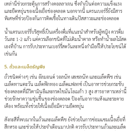
เหล่านี้ช่วยกระตุ้นการสร้างคอลลาเจน ซึ่งจำเป็นต่อความแข็งแรง
และยืดหยุ่นของเนื้อเยื่อช่องคลอด นอกจากนี้ แครนเบอร์รี่ยังมีสาร
พิเศษที่ช่วยป้องกันการติดเชื้อในทางเดินปัสสาวะและช่องคลอด
น้ำแครนเบอร์รี่บริสุทธิ์เป็นเครื่องดื่มที่แนะนำสำหรับผู้หญิง ควรดื่ม
วันละ 1-2 แก้ว แต่ควรเลือกชนิดที่ไม่เติมน้ำตาล หรือทำน้ำผลไม้สด
เองที่บ้าน การรับประทานเบอร์รี่สดวันละหนึ่งกำมือก็ให้ประโยชน์ได้
เช่นกัน
5. ถั่วและเมล็ดธัญพืช
ถั่วชนิดต่างๆ เช่น อัลมอนด์ วอลนัท เฮเซลนัท และเมล็ดพืช เช่น
เมล็ดทานตะวัน เมล็ดฟักทอง เมล็ดแฟลกซ์ เป็น
อาหารช่วยกระชับ
ช่องคลอด
ที่มีวิตามินอีและกรดไขมันโอเมก้า 3 สูง สารอาหารเหล่านี้
ช่วยรักษาความชุ่มชื้นของช่องคลอด ป้องกันอาการแห้งและระคาย
เคือง พร้อมทั้งช่วยให้เนื้อเยื่อมีความยืดหยุ่น
สังกะสีที่พบมากในถั่วและเมล็ดพืช ยังช่วยในการซ่อมแซมเนื้อเยื่อที่
สึกหรอ และช่วยให้ประจำเดือนมาปกติ ควรรับประทานถั่วและเมล็ด