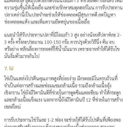
แมคเคอเรล อุดมไปด้วยกรดไขมันโอเมก้า 3 ที่ช่วยลดการอักเสบ เพิ่ม
ความชุ่มชื้นให้เนื้อเยื่อ และช่วยรักษาสมดุลฮอร์โมน การรับประทาน
ปลาเหล่านี้เป็นประจำจะช่วยให้ช่องคลอดมีสุขภาพดี ลดปัญหา
ช่องคลอดแห้ง และเพิ่มความยืดหยุ่นของเนื้อเยื่อ
แนะนำให้รับประทานปลาที่มีโอเมก้า 3 สูง อย่างน้อยสัปดาห์ละ 2-
3 ครั้ง ครั้งละประมาณ 100-150 กรัม ควรปรุงด้วยวิธีนึ่ง ต้ม อบ
หรือย่าง หลีกเลี่ยงการทอดที่ใช้น้ำมันมาก เพราะอาจทำให้ได้รับไข
มันอิ่มตัวมากเกินไป
7. ไข่
ไข่เป็นแหล่งโปรตีนคุณภาพสูงที่ย่อยง่าย มีกรดอะมิโนครบถ้วนที่
จำเป็นต่อการสร้างและซ่อมแซมกล้ามเนื้อ รวมถึงกล้ามเนื้ออุ้ง
เชิงกราน ไข่ยังมีวิตามินดีที่ช่วยในการดูดซึมแคลเซียม ทำให้กระดูก
และกล้ามเนื้อแข็งแรง นอกจากนี้ยังมีวิตามินบี 12 ที่ช่วยในการสร้าง
เซลล์ใหม่
การรับประทานไข่วันละ 1-2 ฟอง จะช่วยให้ได้รับโปรตีนที่เพียงพอ
ต่อการเสริมสร้างความแข็งแรงของกล้ามเนื้อช่องคลอด สามารถ