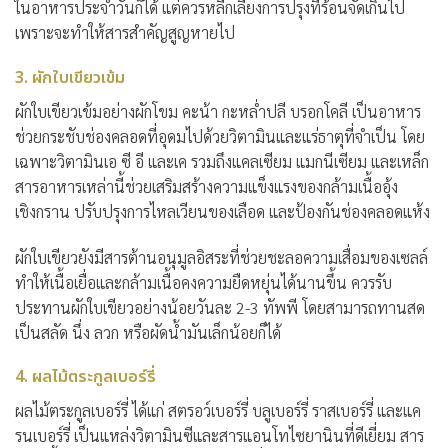
ในอาหารประจำวันก็ได้ แต่ควรหลีกเลี่ยงการปรุงที่ร้อนจัดเกินไป
เพราะจะทำให้สารสำคัญสูญหายไป
3. ผักใบเขียวเข้ม
ผักใบเขียวเข้มอย่างผักโขม คะน้า กะหล่ำปลี บรอกโคลี เป็น
อาหาร
ช่วยกระชับช่องคลอด
ที่อุดมไปด้วยวิตามินและแร่ธาตุที่จำเป็น โดย
เฉพาะวิตามินเอ ซี อี และเค รวมถึงแคลเซียม แมกนีเซียม และเหล็ก
สารอาหารเหล่านี้ช่วยเสริมสร้างความแข็งแรงของกล้ามเนื้ออุ้ง
เชิงกราน ปรับปรุงการไหลเวียนของเลือด และป้องกันช่องคลอดแห้ง
ผักใบเขียวยังมีสารต้านอนุมูลอิสระที่ช่วยชะลอความเสื่อมของเซลล์
ทำให้เนื้อเยื่อและกล้ามเนื้อคงความยืดหยุ่นได้นานขึ้น ควรรับ
ประทานผักใบเขียวอย่างน้อยวันละ 2-3 ทัพพี โดยสามารถทานสด
เป็นสลัด นึ่ง ลวก หรือผัดน้ำมันเล็กน้อยก็ได้
4. ผลไม้ตระกูลเบอร์รี่
ผลไม้ตระกูลเบอร์รี่ ได้แก่ สตรอว์เบอร์รี่ บลูเบอร์รี่ ราสเบอร์รี่ และแค
รนเบอร์รี่ เป็นแหล่งวิตามินซีและสารแอนโทไซยานินที่ดีเยี่ยม สาร