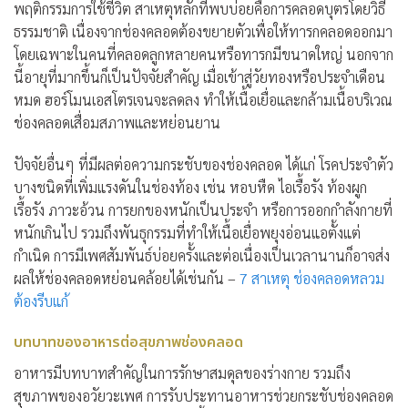
พฤติกรรมการใช้ชีวิต สาเหตุหลักที่พบบ่อยคือการคลอดบุตรโดยวิธี
ธรรมชาติ เนื่องจากช่องคลอดต้องขยายตัวเพื่อให้ทารกคลอดออกมา
โดยเฉพาะในคนที่คลอดลูกหลายคนหรือทารกมีขนาดใหญ่ นอกจาก
นี้อายุที่มากขึ้นก็เป็นปัจจัยสำคัญ เมื่อเข้าสู่วัยทองหรือประจำเดือน
หมด ฮอร์โมนเอสโตรเจนจะลดลง ทำให้เนื้อเยื่อและกล้ามเนื้อบริเวณ
ช่องคลอดเสื่อมสภาพและหย่อนยาน
ปัจจัยอื่นๆ ที่มีผลต่อความกระชับของช่องคลอด ได้แก่ โรคประจำตัว
บางชนิดที่เพิ่มแรงดันในช่องท้อง เช่น หอบหืด ไอเรื้อรัง ท้องผูก
เรื้อรัง ภาวะอ้วน การยกของหนักเป็นประจำ หรือการออกกำลังกายที่
หนักเกินไป รวมถึงพันธุกรรมที่ทำให้เนื้อเยื่อพยุงอ่อนแอตั้งแต่
กำเนิด การมีเพศสัมพันธ์บ่อยครั้งและต่อเนื่องเป็นเวลานานก็อาจส่ง
ผลให้ช่องคลอดหย่อนคล้อยได้เช่นกัน –
7 สาเหตุ ช่องคลอดหลวม
ต้องรีบแก้
บทบาทของอาหารต่อสุขภาพช่องคลอด
อาหารมีบทบาทสำคัญในการรักษาสมดุลของร่างกาย รวมถึง
สุขภาพของอวัยวะเพศ การรับประทาน
อาหารช่วยกระชับช่องคลอด