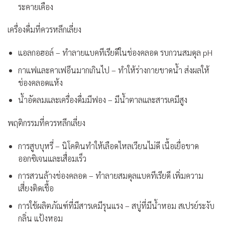
ระคายเคือง
เครื่องดื่มที่ควรหลีกเลี่ยง
แอลกอฮอล์
– ทำลายแบคทีเรียดีในช่องคลอด รบกวนสมดุล pH
กาแฟและคาเฟอีนมากเกินไป
– ทำให้ร่างกายขาดน้ำ ส่งผลให้
ช่องคลอดแห้ง
น้ำอัดลมและเครื่องดื่มมีฟอง
– มีน้ำตาลและสารเคมีสูง
พฤติกรรมที่ควรหลีกเลี่ยง
การสูบบุหรี่
– นิโคตินทำให้เลือดไหลเวียนไม่ดี เนื้อเยื่อขาด
ออกซิเจนและเสื่อมเร็ว
การสวนล้างช่องคลอด
– ทำลายสมดุลแบคทีเรียดี เพิ่มความ
เสี่ยงติดเชื้อ
การใช้ผลิตภัณฑ์ที่มีสารเคมีรุนแรง
– สบู่ที่มีน้ำหอม สเปรย์ระงับ
กลิ่น แป้งหอม