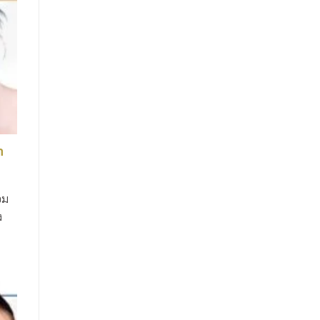
ท
อม
ง