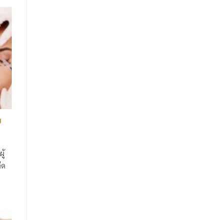
ย
ู้
ีด