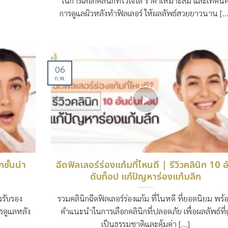
ในการเลือกคลินิกที่ไว้ใจได้ ราคาเหมาะสม และเทคนิ
การดูแลผิวหลังทำฟิลเลอร์ ให้ผลลัพธ์สวยยาวนาน [...
06
ก.พ.
กชั้นนำ
ฉีดฟิลเลอร์ร่องแก้มที่ไหนดี | รีวิวคลินิก 10 อ
ดับท็อป แก้ปัญหาร่องแก้มลึก
รรับรอง
รวมคลินิกฉีดฟิลเลอร์ร่องแก้ม ที่ไนหดี ที่ยอดนิยม พร้
ารดูแลหลัง
คำแนะนำในการเลือกคลินิกที่ปลอดภัย เพื่อผลลัพธ์ที่ด
]
เป็นธรรมชาติและคุ้มค่า [...]