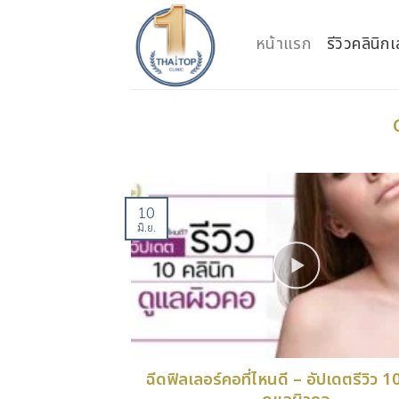
Skip
to
หน้าแรก
รีวิวคลินิ
content
10
มิ.ย.
ฉีดฟิลเลอร์คอที่ไหนดี – อัปเดตรีวิว 1