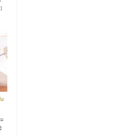
ค
]
ัน
อม
ู