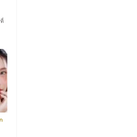
ี่
ิก