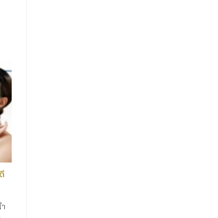
ดี
นำ