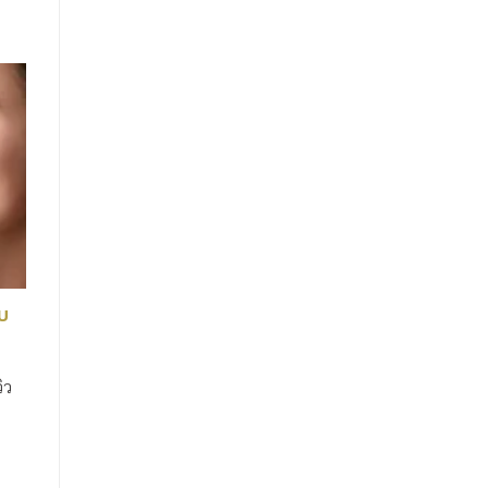
ับ
ิว