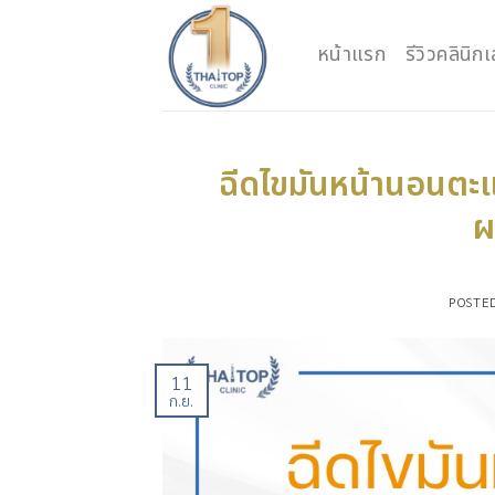
Skip
to
หน้าแรก
รีวิวคลินิ
content
ฉีดไขมันหน้านอนตะแค
ผ
POSTE
11
ก.ย.