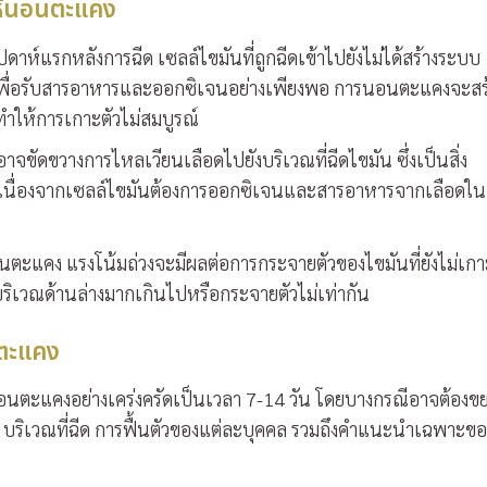
ให้นอนตะแคง
ปดาห์แรกหลังการฉีด เซลล์ไขมันที่ถูกฉีดเข้าไปยังไม่ได้สร้างระบบ
 เพื่อรับสารอาหารและออกซิเจนอย่างเพียงพอ การนอนตะแคงจะสร
 ทำให้การเกาะตัวไม่สมบูรณ์
ขัดขวางการไหลเวียนเลือดไปยังบริเวณที่ฉีดไขมัน ซึ่งเป็นสิ่ง
 เนื่องจากเซลล์ไขมันต้องการออกซิเจนและสารอาหารจากเลือดใน
นตะแคง แรงโน้มถ่วงจะมีผลต่อการกระจายตัวของไขมันที่ยังไม่เกา
ิเวณด้านล่างมากเกินไปหรือกระจายตัวไม่เท่ากัน
นตะแคง
นอนตะแคงอย่างเคร่งครัดเป็นเวลา 7-14 วัน โดยบางกรณีอาจต้องข
่ฉีด บริเวณที่ฉีด การฟื้นตัวของแต่ละบุคคล รวมถึงคำแนะนำเฉพาะขอ