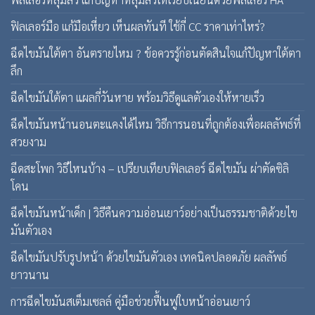
ฟิลเลอร์มือ แก้มือเหี่ยว เห็นผลทันที ใช้กี่ CC ราคาเท่าไหร่?
ฉีดไขมันใต้ตา อันตรายไหม ? ข้อควรรู้ก่อนตัดสินใจแก้ปัญหาใต้ตา
ลึก
ฉีดไขมันใต้ตา แผลกี่วันหาย พร้อมวิธีดูแลตัวเองให้หายเร็ว
ฉีดไขมันหน้านอนตะแคงได้ไหม วิธีการนอนที่ถูกต้องเพื่อผลลัพธ์ที่
สวยงาม
ฉีดสะโพก วิธีไหนบ้าง – เปรียบเทียบฟิลเลอร์ ฉีดไขมัน ผ่าตัดซิลิ
โคน
ฉีดไขมันหน้าเด็ก | วิธีคืนความอ่อนเยาว์อย่างเป็นธรรมชาติด้วยไข
มันตัวเอง
ฉีดไขมันปรับรูปหน้า ด้วยไขมันตัวเอง เทคนิคปลอดภัย ผลลัพธ์
ยาวนาน
การฉีดไขมันสเต็มเซลล์ คู่มือช่วยฟื้นฟูใบหน้าอ่อนเยาว์