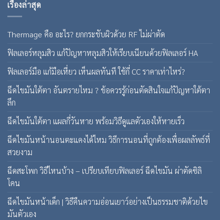
เรื่องล่าสุด
Thermage คือ อะไร? ยกกระชับผิวด้วย RF ไม่ผ่าตัด
ฟิลเลอร์หลุมสิว แก้ปัญหาหลุมสิวให้เรียบเนียนด้วยฟิลเลอร์ HA
ฟิลเลอร์มือ แก้มือเหี่ยว เห็นผลทันที ใช้กี่ CC ราคาเท่าไหร่?
ฉีดไขมันใต้ตา อันตรายไหม ? ข้อควรรู้ก่อนตัดสินใจแก้ปัญหาใต้ตา
ลึก
ฉีดไขมันใต้ตา แผลกี่วันหาย พร้อมวิธีดูแลตัวเองให้หายเร็ว
ฉีดไขมันหน้านอนตะแคงได้ไหม วิธีการนอนที่ถูกต้องเพื่อผลลัพธ์ที่
สวยงาม
ฉีดสะโพก วิธีไหนบ้าง – เปรียบเทียบฟิลเลอร์ ฉีดไขมัน ผ่าตัดซิลิ
โคน
ฉีดไขมันหน้าเด็ก | วิธีคืนความอ่อนเยาว์อย่างเป็นธรรมชาติด้วยไข
มันตัวเอง