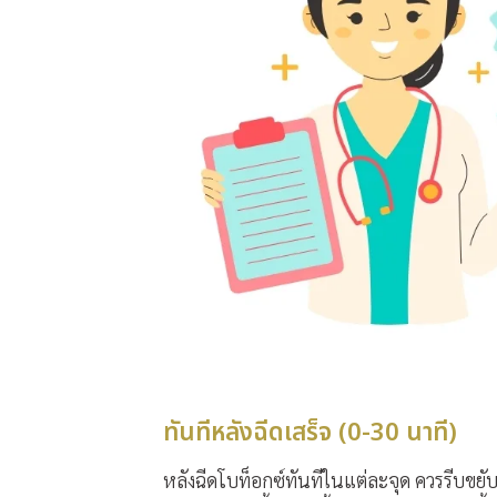
ทันทีหลังฉีดเสร็จ (0-30 นาที)
หลังฉีดโบท็อกซ์
ทันทีในแต่ละจุด ควรรีบขยับเก