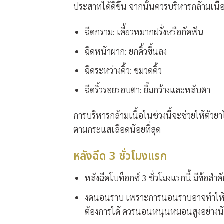
ประสาทได้ดีขึ้น จากนั้นควรบริหารกล้ามเนื้อท
ฉีดกราม: เคี้ยวหมากฝรั่งหรือกัดฟัน
ฉีดหน้าผาก: ยกคิ้วขึ้นลง
ฉีดระหว่างคิ้ว: ขมวดคิ้ว
ฉีดริ้วรอยรอบตา: ยิ้มกว้างและหลับตา
การบริหารกล้ามเนื้อในช่วงนี้จะช่วยให้ตัวย
ตามกระแสเลือดน้อยที่สุด
หลังฉีด 3 ชั่วโมงแรก
หลังฉีดโบท็อกซ์
3 ชั่วโมงแรกนี้ มีข้อสำคั
งดนอนราบ
เพราะการนอนราบอาจทำให้เลื
ต้องการได้ ควรนอนหนุนหมอนสูงอย่างน้