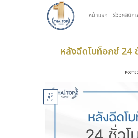
Skip
to
หน้าแรก
รีวิวคลินิ
content
หลังฉีดโบท็อกซ์ 24 
POSTE
29
มี.ค.