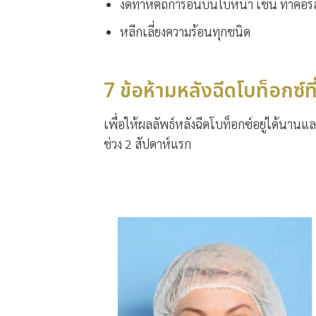
งดทำหัตถการอื่นบนใบหน้า
เช่น ทำคอร์
หลีกเลี่ยงความร้อนทุกชนิด
7 ข้อห้ามหลังฉีดโบท็อกซ์ที่
เพื่อให้ผลลัพธ์
หลังฉีดโบท็อกซ์
อยู่ได้นานแล
ช่วง 2 สัปดาห์แรก