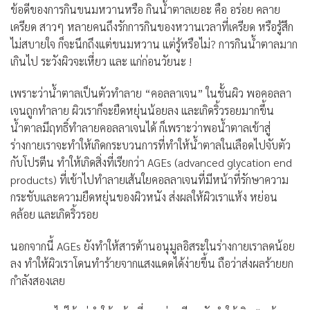
ข้อดีของการกินขนมหวานหรือ กินน้ำตาลเยอะ คือ อร่อย คลาย
เครียด สาวๆ หลายคนถึงรักการกินของหวานเวลาที่เครียด หรือรู้สึก
ไม่สบายใจ ก็จะนึกถึงแต่ขนมหวาน แต่รู้หรือไม่? การกินน้ำตาลมาก
เกินไป ระวังผิวจะเหี่ยว และ แก่ก่อนวัยนะ !
เพราะว่าน้ำตาลเป็นตัวทำลาย “คอลลาเจน” ในชั้นผิว พอคอลลา
เจนถูกทำลาย ผิวเราก็จะยืดหยุ่นน้อยลง และเกิดริ้วรอยมากขึ้น
น้ำตาลมีฤทธิ์ทำลายคอลลาเจนได้ ก็เพราะว่าพอน้ำตาลเข้าสู่
ร่างกายเราจะทำให้เกิดกระบวนการที่ทำให้น้ำตาลในเลือดไปจับตัว
กับโปรตีน ทำให้เกิดสิ่งที่เรียกว่า AGEs (advanced glycation end
products) ที่เข้าไปทำลายเส้นใยคอลลาเจนที่มีหน้าที่รักษาความ
กระชับและความยืดหยุ่นของผิวหนัง ส่งผลให้ผิวเราแห้ง หย่อน
คล้อย และเกิดริ้วรอย
นอกจากนี้ AGEs ยังทำให้สารต้านอนุมูลอิสระในร่างกายเราลดน้อย
ลง ทำให้ผิวเราโดนทำร้ายจากแสงแดดได้ง่ายขึ้น ถือว่าส่งผลร้ายยก
กำลังสองเลย