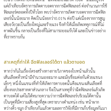
แต่ถ้าเทียบอัตราการเกิดตาบอดจากการฉีดฟิลเลอร์ ต่อจำนวนการใช้
ฟิลเลอร์ตลอดทั้งปีทั่วโลก พบว่าอัตราการเกิดตาบอดจากการฉีดฟิล
เลอร์นั้นน้อยมาก คิดเป็นน้อยกว่า0.01% ต่อปี แต่เนื่องจากการสูญ
เสียอวัยวะเป็นเรื่องใหญ่และร้ายแรง จึงทำให้เมื่อเกิดเหตุการณ์ที่ไม่
คาดฝันขึ้น กลายเป็นเรื่องที่ไม่สามารถยอมรับได้ และเป็นข่าวอย่าง
ที่เราทราบกัน
สาเหตุที่ทำให้ ฉีดฟิลเลอร์ใต้ตา แล้วตาบอด
หากว่ากันในเรื่องโครงสร้างทางกายวิภาคของใบหน้าแล้วนั้น
เส้นเลือดทั่วหน้ามีจำนวนเยอะมาก และมักเชื่อมต่อกันด้วยแขนง
เล็กๆ หนึ่งในแขนงที่ทำให้เกิดการตาบอดนั้นคือแขนงเส้นเลือดที่
เลี้ยงจอประสาทตาส่วนกลาง จึงเป็นสาเหตุที่ว่าฉีดฟิลเลอร์แล้วเกิด
ตาบอดได้ แต่ไม่ได้หมายความว่าการฉีดฟิลเลอร์บริเวณใต้ตานั้น
เป็นจุดที่มีความเสี่ยงสูงที่สุด เพราะบางตำแหน่ง เช่น หน้าผาก
หว่างคิ้ว จมูก ถ้าเทียบกันแล้วตามผลการวิจัยที่มีการเก็บข้อมูลกันมา