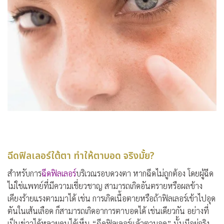
ฉีดฟิลเลอร์ใต้ตา ทำให้ตาบอด จริงมั้ย?
สำหรับการ
ฉีดฟิลเลอร์
บริเวณรอบดวงตา หากฉีดไม่ถูกต้อง โดยผู้ฉีด
ไม่ใช่แพทย์ที่มีความเชี่ยวชาญ สามารถเกิดอันตรายหรือผลข้าง
เคียงร้ายแรงตามมาได้ เช่น การเกิดเนื้อตายหรือถ้าฟิลเลอร์เข้าไปอุด
ตันในเส้นเลือด ก็สามารถเกิดอาการตาบอดได้ เช่นเดียวกัน อย่างที่
เป็นข่าวได้หลายคนได้เห็น “ฉีดฟิลเลอร์แล้วตาบอด” นั้นมีอยู่จริง