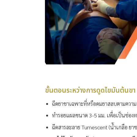
ขั้นตอนระหว่างการดูดไขมันต้นขา
ฉีดยาชาเฉพาะที่หรือดมยาสลบตามควา
ทำรอยแผลขนาด 3-5 มม. เพื่อเป็นช่อง
ฉีดสารละลาย Tumescent (น้ำเกลือ ยา