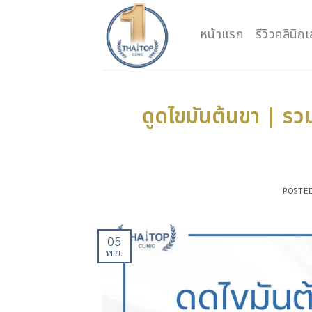
Skip
to
หน้าแรก
รีวิวคลินิ
content
ดูดไขมันต้นขา | รวม
POSTE
05
พ.ย.