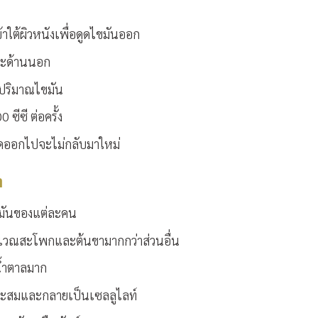
าใต้ผิวหนังเพื่อดูดไขมันออก
ละด้านนอก
ับปริมาณไขมัน
ีซี ต่อครั้ง
ดูดออกไปจะไม่กลับมาใหม่
า
มันของแต่ละคน
เวณสะโพกและต้นขามากกว่าส่วนอื่น
น้ำตาลมาก
สะสมและกลายเป็นเซลลูไลท์