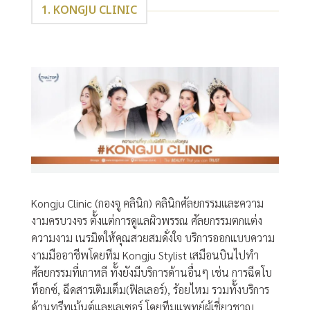
1. KONGJU CLINIC
Kongju Clinic (กองจู คลินิก) คลินิกศัลยกรรมและความ
งามครบวงจร ตั้งแต่การดูแลผิวพรรณ ศัลยกรรมตกแต่ง
ความงาม เนรมิตให้คุณสวยสมดั่งใจ บริการออกแบบความ
งามมืออาชีพโดยทีม Kongju Stylist เสมือนบินไปทำ
ศัลยกรรมที่เกาหลี ทั้งยังมีบริการด้านอื่นๆ เช่น การฉีดโบ
ท็อกซ์, ฉีดสารเติมเต็ม(ฟิลเลอร์), ร้อยไหม รวมทั้งบริการ
ด้านทรีทเม้นต์และเลเซอร์ โดยทีมแพทย์ผู้เชี่ยวชาญ