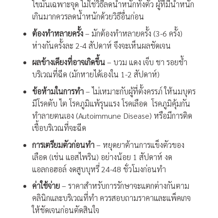
ไขมันเฉพาะจุด ไม่ใช่วิธีลดน้ำหนักทั้งตัว ผู้ที่มีน้ำหนัก
เกินมากควรลดน้ำหนักด้วยวิธีอื่นก่อน
ต้องทำหลายครั้ง
– มักต้องทำหลายครั้ง (3-6 ครั้ง)
ห่างกันครั้งละ 2-4 สัปดาห์ จึงจะเห็นผลชัดเจน
ผลข้างเคียงที่อาจเกิดขึ้น
– บวม แดง เจ็บ ชา รอยช้ำ
บริเวณที่ฉีด (มักหายได้เองใน 1-2 สัปดาห์)
ข้อห้ามในการทำ
– ไม่เหมาะกับผู้ที่ตั้งครรภ์ ให้นมบุตร
มีโรคตับ ไต โรคภูมิแพ้รุนแรง โรคเลือด โรคภูมิคุ้มกัน
ทำลายตนเอง (Autoimmune Disease) หรือมีการติด
เชื้อบริเวณที่จะฉีด
การเตรียมตัวก่อนทำ
– หยุดยาต้านการแข็งตัวของ
เลือด (เช่น แอสไพริน) อย่างน้อย 1 สัปดาห์ งด
แอลกอฮอล์ งดสูบบุหรี่ 24-48 ชั่วโมงก่อนทำ
ค่าใช้จ่าย
– ราคาสำหรับการรักษาจะแตกต่างกันตาม
คลินิกและบริเวณที่ทำ ควรสอบถามราคาและแพ็คเกจ
ให้ชัดเจนก่อนตัดสินใจ