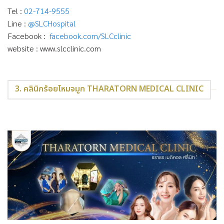
Tel :
02-714-9555
Line :
@SLCHospital
Facebook :
facebook.com/SLCclinic
website : www.slcclinic.com
3. คลินิกร้อยไหมจมูก THARATORN MEDICAL CLINIC