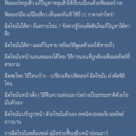
ฟิลเลอร์หลุมสิว แก้ปัญหาหลุมสิวให้เรียบเนียนด้วยฟิลเลอร์ HA
ฟิลเลอร์มือ แก้มือเหี่ยว เห็นผลทันที ใช้กี่ CC ราคาเท่าไหร่?
ฉีดไขมันใต้ตา อันตรายไหม ? ข้อควรรู้ก่อนตัดสินใจแก้ปัญหาใต้ตา
ลึก
ฉีดไขมันใต้ตา แผลกี่วันหาย พร้อมวิธีดูแลตัวเองให้หายเร็ว
ฉีดไขมันหน้านอนตะแคงได้ไหม วิธีการนอนที่ถูกต้องเพื่อผลลัพธ์ที่
สวยงาม
ฉีดสะโพก วิธีไหนบ้าง – เปรียบเทียบฟิลเลอร์ ฉีดไขมัน ผ่าตัดซิลิ
โคน
ฉีดไขมันหน้าเด็ก | วิธีคืนความอ่อนเยาว์อย่างเป็นธรรมชาติด้วยไข
มันตัวเอง
ฉีดไขมันปรับรูปหน้า ด้วยไขมันตัวเอง เทคนิคปลอดภัย ผลลัพธ์
ยาวนาน
การฉีดไขมันสเต็มเซลล์ คู่มือช่วยฟื้นฟูใบหน้าอ่อนเยาว์