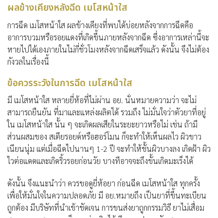
ผลข้างเคียงหลังฉีด เมโสหน้าใส
การฉีด เมโสหน้าใส ผลข้างเคียงที่พบได้บ่อยหลังจากการฉีดคือ
อาการบวมหรือรอยแดงที่เกิดขึ้นภายหลังจากฉีด ซึ่งอาการเหล่านี้จะ
หายไปได้เองภายในไม่กี่ชั่วโมงหลังจากฉีดเสร็จแล้ว ดังนั้น จึงไม่ต้อง
กังวลในเรื่องนี้
ข้อควรระวังในการฉีด เมโสหน้าใส
มี เมโสหน้าใส หลายยี่ห้อที่ไม่ผ่าน อย. นั่นหมายความว่า จะไม่
สามารถยืนยัน ที่มาและแหล่งผลิตได้ รวมถึง ไม่มั่นใจว่าตัวยาที่อยู่
ใน เมโสหน้าใส นั้น ๆ จะเกิดผลเสียในระยะยาวหรือไม่ เช่น ถ้ามี
ส่วนผสมของ สเตียรอยด์หรือฮอร์โมน ก็จะทำให้เห็นผลไว ผิวขาว
เนียนนุ่ม แต่เมื่อฉีดไปนานๆ 1-2 ปี จะทำให้ชั้นผิวบางลง เกิดฝ้า ผิว
ไวต่อแดดและเกิดริ้วรอยก่อนวัย บางทีอาจจะถึงขั้นเกิดมะเร็งได้
ดังนั้น จึงแนะนำว่า ควรขอดูยี่ห้อยา ก่อนฉีด เมโสหน้าใส ทุกครั้ง
เพื่อให้มั่นใจในความปลอดภัย มี อย.หมายถึง เป็นยาที่ขึ้นทะเบียน
ถูกต้อง มีบริษัทที่นำเข้าชัดเจน การขนส่งยาถูกกรรมวิธี ยาไม่เสื่อม