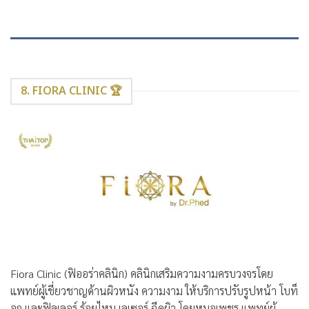
8. FIORA CLINIC 🏆
Fiora Clinic (ฟิออร่าคลินิก) คลินิกเสริมความงามครบวงจรโดย
แพทย์ผู้เชี่ยวชาญด้านผิวหนัง ความงาม ให้บริการปรับรูปหน้า โบท็
อก และฟิลเลอร์ ร้อยไหม เลเซอร์ ฉีดผิว โดยหมอเพชร แพทย์ผู้