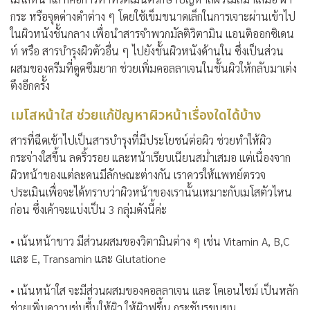
กระ หรือจุดด่างดำต่าง ๆ โดยใช้เข็มขนาดเล็กในการเจาะผ่านเข้าไป
ในผิวหนังชั้นกลาง เพื่อนำสารจำพวกมัลติวิตามิน แอนติออกซิเดน
ท์ หรือ สารบำรุงผิวตัวอื่น ๆ ไปยังชั้นผิวหนังด้านใน ซึ่งเป็นส่วน
ผสมของครีมที่ดูดซึมยาก ช่วยเพิ่มคอลลาเจนในชั้นผิวให้กลับมาเต่ง
ตึงอีกครั้ง
เมโสหน้าใส ช่วยแก้ปัญหาผิวหน้าเรื่องใดได้บ้าง
สารที่ฉีดเข้าไปเป็นสารบำรุงที่มีประโยชน์ต่อผิว ช่วยทำให้ผิว
กระจ่างใสขึ้น ลดริ้วรอย และหน้าเรียบเนียนสม่ำเสมอ แต่เนื่องจาก
ผิวหน้าของแต่ละคนมีลักษณะต่างกัน เราควรให้แพทย์ตรวจ
ประเมินเพื่อจะได้ทราบว่าผิวหน้าของเรานั้นเหมาะกับเมโสตัวไหน
ก่อน ซึ่งเค้าจะแบ่งเป็น 3 กลุ่มดังนี้ค่ะ
• เน้นหน้าขาว มีส่วนผสมของวิตามินต่าง ๆ เช่น Vitamin A, B,C
และ E, Transamin และ Glutatione
• เน้นหน้าใส จะมีส่วนผสมของคอลลาเจน และ โคเอนไซม์ เป็นหลัก
ช่วยเพิ่มความชุ่มชื้นให้ผิว ให้ผิวฟูขึ้น กระชับรูขุมขน