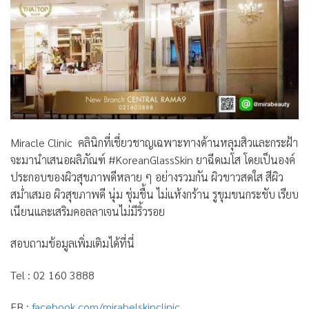
Miracle Clinic คลินิกที่เชี่ยวชาญเฉพาะทางด้านหลุมสิวและกระฝ้า
จะมานำเสนอผลิภัณฑ์ #KoreanGlassSkin ยาฉีดเมโส โดยเป็นองค์
ประกอบของผิวสุขภาพดีหลาย ๆ อย่างรวมกัน ผิวขาวสดใส สีผิว
สม่ำเสมอ ผิวสุขภาพดี นุ่ม ชุ่มชื้น ไม่แห้งกร้าน รูขุมขนกระชับ เรียบ
เนียนและเสริมคอลลาเจนไม่มีริ้วรอย
สอบถามข้อมูลเพิ่มเติมได้ที่นี่
Tel : 02 160 3888
FB :
facebook.com/mirabelskinclinic