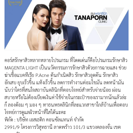
คอร์สรักษาสิวหลากหลายโปรแกรม ที่โดดเด่นก็คือโปรแกรมรักษาสิว
MAGENTA LIGHT เป็นนวัตกรรมการรักษาสิวด้วยการฉายแสง ช่วย
ฆ่าเชื้อแบคทีเรีย P.Acne ต้นกำเนิดสิว รักษาสิวอุดตัน รักษาสิว
อักเสบ ยุบเร็วขึ้น แห้งเร็วขึ้น ลดการทำงานต่อมไขมัน ลดหน้ามัน
นับว่าใครที่สนใจสถาบันคลินิกที่ตอบโจทย์สำหรับจ่ายน้อย ผ่อน
สบายหรือไม่ต้องเบียดเงินค่าใช้จ่ายในกระเป๋าของเรามากนักแล้วล่ะ
ก็ ลองด้อม ๆ มอง ๆ หาธนพรคลินิกที่ละแวกสาขาใกล้บ้านเพื่อตอบ
โจทย์การดูแลผิวหน้าที่ใสได้นะคะ
พิกัด : บริษัท เอสเธติก คอนซัลแทนท์ จำกัด
2991/9 โครงการวิสุทธานี ลาดพร้าว 101/3 แขวงคลองจั่น เขต