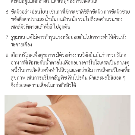
สะสมอยู่ในเสื้ออาจเป็นสาเหตุของการเกิดสิวได้
ขัดผิวอย่างอ่อนโยน เช่นการใช้กรดซาลิซิลิกขัดผิว การขัดผิวช่วย
ขจัดสิ่งสกปรกและน้ำมันบนผิวหนัง รวมไปถึงลดจำนวนของ
เซลล์ผิวที่ตายแล้วที่มักไปอุดตัน
รูขุมขน แต่ไม่ควรทำรุนแรงหรือบ่อยเกินไปเพราะทำให้ผิวแห้ง
ระคายเคือง
เลือกบริโภคเพื่อสุขภาพ มีตัวอย่างงานวิจัยยืนยันว่าการบริโภค
อาหารที่เพิ่มระดับน้ำตาลในเลือดอย่างคาร์โบไฮเดรตเป็นสาเหตุ
หนึ่งในการเกิดสิวหรือทำให้สิวรุนแรงกว่าเดิม การเลือกบริโภคเพื่อ
สุขภาพ เช่นการบริโภคธัญพืช ลีนโปรตีน ผักและผลไม้เยอะ ๆ
จึงช่วยลดความเสี่ยงในการเกิดสิวได้