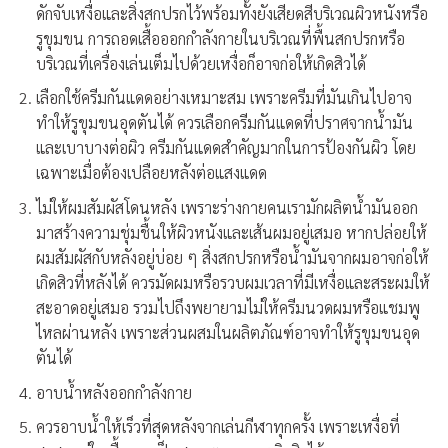
ดักจับเหงื่อและสิ่งสกปรกไว้พร้อมทั้งยังเสียดสีบริเวณผิวหนังหรือ
รูขุมขน การถอดเสื้อออกกำลังกายในบริเวณที่พื้นสกปรกหรือ
บริเวณที่เครื่องเล่นเต็มไปด้วยเหงื่อก็อาจก่อให้เกิดสิวได้
เลือกใช้ครีมกันแดดอย่างเหมาะสม เพราะครีมที่มันเกินไปอาจ
ทำให้รูขุมขนอุดตันได้ ควรเลือกครีมกันแดดที่ปราศจากน้ำมัน
และเบาบางต่อผิว ครีมกันแดดสำคัญมากในการป้องกันผิว โดย
เฉพาะเมื่อต้องเปลือยหลังต่อแสงแดด
ไม่ให้ผมสัมผัสโดนหลัง เพราะร่างกายคนเรามักผลิตน้ำมันออก
มาสร้างความชุ่มชื้นให้ผิวหนังและเส้นผมอยู่เสมอ หากปล่อยให้
ผมสัมผัสกับหลังอยู่บ่อย ๆ สิ่งสกปรกหรือน้ำมันจากผมอาจก่อให้
เกิดสิวที่หลังได้ ควรมัดผมหรือรวบผมเวลาที่มีเหงื่อและสระผมให้
สะอาดอยู่เสมอ รวมไปถึงพยายามไม่ให้ครีมนวดผมหรือแชมพู
ไหลผ่านหลัง เพราะส่วนผสมในผลิตภัณฑ์อาจทำให้รูขุมขนอุด
ตันได้
อาบน้ำหลังออกกำลังกาย
ควรอาบน้ำให้เร็วที่สุดหลังจากเล่นกีฬาทุกครั้ง เพราะเหงื่อที่