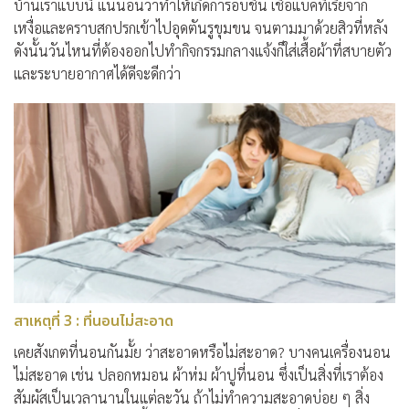
บ้านเราแบบนี้ แน่นอนว่าทำให้เกิดการอับชื้น เชื้อแบคทีเรียจาก
เหงื่อและคราบสกปรกเข้าไปอุดตันรูขุมขน จนตามมาด้วยสิวที่หลัง
ดังนั้นวันไหนที่ต้องออกไปทำกิจกรรมกลางแจ้งก็ใส่เสื้อผ้าที่สบายตัว
และระบายอากาศได้ดีจะดีกว่า
สาเหตุที่ 3 : ที่นอนไม่สะอาด
เคยสังเกตที่นอนกันมั้ย ว่าสะอาดหรือไม่สะอาด? บางคนเครื่องนอน
ไม่สะอาด เช่น ปลอกหมอน ผ้าห่ม ผ้าปูที่นอน ซึ่งเป็นสิ่งที่เราต้อง
สัมผัสเป็นเวลานานในแต่ละวัน ถ้าไม่ทำความสะอาดบ่อย ๆ สิ่ง