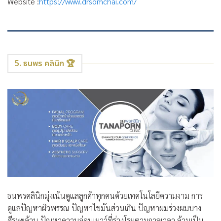
Website :
https://www.drsomchai.com/
5. ธนพร คลินิก 🏆
ธนพรคลินิก
มุ่งเน้นดูแลลูกค้าทุกคนด้วยเทคโนโลยีความงาม การ
ดูแลปัญหาผิวพรรณ ปัญหาไขมันส่วนเกิน ปัญหาผมร่วงผมบาง
ศีรษะล้าน ปัญหาความอ่อนเยาว์ที่ร่วงโรยตามกาลเวลา ล้วนเป็น