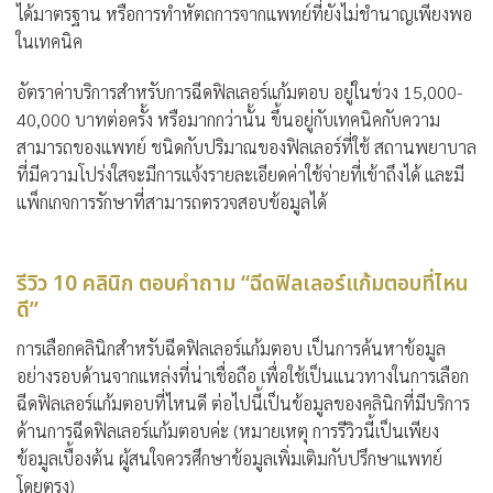
ได้มาตรฐาน หรือการทำหัตถการจากแพทย์ที่ยังไม่ชำนาญเพียงพอ
ในเทคนิค
อัตราค่าบริการสำหรับการฉีดฟิลเลอร์แก้มตอบ อยู่ในช่วง 15,000-
40,000 บาทต่อครั้ง หรือมากกว่านั้น ขึ้นอยู่กับเทคนิคกับความ
สามารถของแพทย์ ชนิดกับปริมาณของฟิลเลอร์ที่ใช้ สถานพยาบาล
ที่มีความโปร่งใสจะมีการแจ้งรายละเอียดค่าใช้จ่ายที่เข้าถึงได้ และมี
แพ็กเกจการรักษาที่สามารถตรวจสอบข้อมูลได้
รีวิว 10 คลินิก ตอบคำถาม “ฉีดฟิลเลอร์แก้มตอบที่ไหน
ดี”
การเลือกคลินิกสำหรับฉีดฟิลเลอร์แก้มตอบ เป็นการค้นหาข้อมูล
อย่างรอบด้านจากแหล่งที่น่าเชื่อถือ เพื่อใช้เป็นแนวทางในการเลือก
ฉีดฟิลเลอร์แก้มตอบที่ไหนดี
ต่อไปนี้เป็นข้อมูลของคลินิกที่มีบริการ
ด้านการฉีดฟิลเลอร์แก้มตอบค่ะ (หมายเหตุ การรีวิวนี้เป็นเพียง
ข้อมูลเบื้องต้น ผู้สนใจควรศึกษาข้อมูลเพิ่มเติมกับปรึกษาแพทย์
โดยตรง)