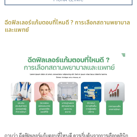
ฉีดฟิลเลอร์แก้มตอบที่ไหนดี ? การเลือกสถานพยาบาล
และแพทย์
ถามว่า
ฉีดฟิลเลอร์แก้มตอบที่ไหนดี
ควรเริ่มต้นจากการเลือกคลินิก