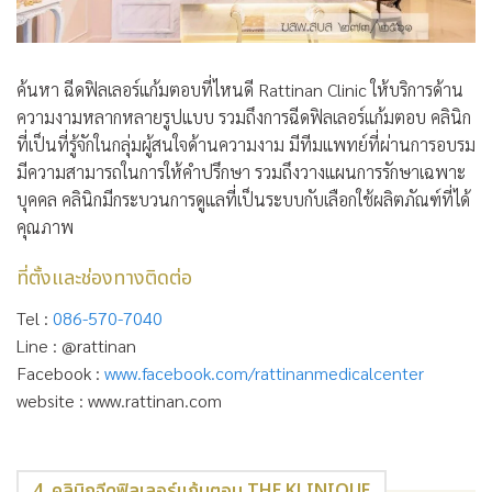
ค้นหา ฉีดฟิลเลอร์แก้มตอบที่ไหนดี
Rattinan Clinic
ให้บริการด้าน
ความงามหลากหลายรูปแบบ รวมถึงการฉีดฟิลเลอร์แก้มตอบ คลินิก
ที่เป็นที่รู้จักในกลุ่มผู้สนใจด้านความงาม มีทีมแพทย์ที่ผ่านการอบรม
มีความสามารถในการให้คำปรึกษา รวมถึงวางแผนการรักษาเฉพาะ
บุคคล คลินิกมีกระบวนการดูแลที่เป็นระบบกับเลือกใช้ผลิตภัณฑ์ที่ได้
คุณภาพ
ที่ตั้งและช่องทางติดต่อ
Tel :
086-570-7040
Line : @rattinan
Facebook :
www.facebook.com/rattinanmedicalcenter
website : www.rattinan.com
4. คลินิกฉีดฟิลเลอร์แก้มตอบ THE KLINIQUE