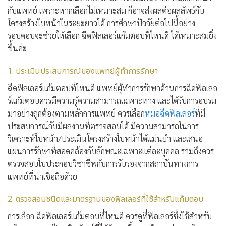
กับแพทย์ เพราะหากเลือกไม่เหมาะสม ก็อาจส่งผลต่อผลลัพธ์กับ
โครงสร้างใบหน้าในระยะยาวได้ การศึกษาปัจจัยต่อไปนี้อย่าง
รอบคอบจะช่วยให้เลือก ฉีดฟิลเลอร์แก้มตอบที่ไหนดี ได้เหมาะสมยิ่ง
ขึ้นค่ะ
1. ประเมินประสบการณ์ของแพทย์ผู้ทำการรักษา
ฉีดฟิลเลอร์แก้มตอบที่ไหนดี แพทย์ผู้ทำการรักษาด้านการฉีดฟิลเลอ
ร์แก้มตอบควรมีความรู้ความสามารถเฉพาะทาง และได้รับการอบรม
มาอย่างถูกต้องตามหลักการแพทย์ ควรเลือก
หมอฉีดฟิลเลอร์
ที่มี
ประสบการณ์กับมีผลงานที่ตรวจสอบได้ มีความสามารถในการ
วิเคราะห์ใบหน้า/ประเมินโครงสร้างใบหน้าได้แม่นยำ และเสนอ
แผนการรักษาที่สอดคล้องกับลักษณะเฉพาะแต่ละบุคคล รวมถึงควร
ตรวจสอบใบประกอบวิชาชีพกับการรับรองจากสถาบันทางการ
แพทย์ที่น่าเชื่อถือด้วย
2. ตรวจสอบชนิดและมาตรฐานของฟิลเลอร์ที่ใช้สำหรับแก้มตอบ
การเลือก ฉีดฟิลเลอร์แก้มตอบที่ไหนดี ควรดูที่ฟิลเลอร์ซึ่งใช้สำหรับ