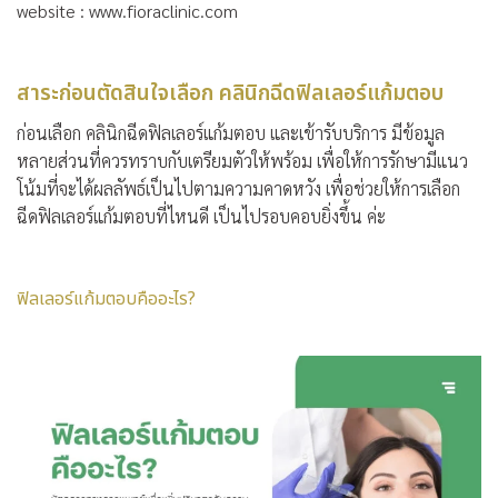
website : www.fioraclinic.com
สาระก่อนตัดสินใจเลือก คลินิกฉีดฟิลเลอร์แก้มตอบ
ก่อนเลือก คลินิกฉีดฟิลเลอร์แก้มตอบ และเข้ารับบริการ มีข้อมูล
หลายส่วนที่ควรทราบกับเตรียมตัวให้พร้อม เพื่อให้การรักษามีแนว
โน้มที่จะได้ผลลัพธ์เป็นไปตามความคาดหวัง เพื่อช่วยให้การเลือก
ฉีดฟิลเลอร์แก้มตอบที่ไหนดี
เป็นไปรอบคอบยิ่งขึ้น ค่ะ
ฟิลเลอร์แก้มตอบคืออะไร?