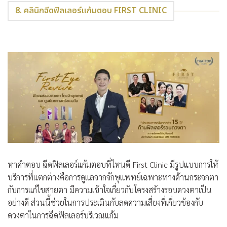
8. คลินิกฉีดฟิลเลอร์แก้มตอบ FIRST CLINIC
หาคำตอบ ฉีดฟิลเลอร์แก้มตอบที่ไหนดี
First Clinic
มีรูปแบบการให้
บริการที่แตกต่างคือการดูแลจากจักษุแพทย์เฉพาะทางด้านกระจกตา
กับการแก้ไขสายตา มีความเข้าใจเกี่ยวกับโครงสร้างรอบดวงตาเป็น
อย่างดี ส่วนนี้ช่วยในการประเมินกับลดความเสี่ยงที่เกี่ยวข้องกับ
ดวงตาในการฉีดฟิลเลอร์บริเวณแก้ม