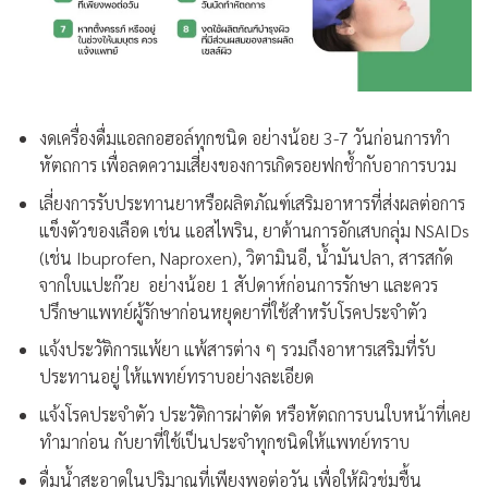
งดเครื่องดื่มแอลกอฮอล์ทุกชนิด อย่างน้อย 3-7 วันก่อนการทำ
หัตถการ เพื่อลดความเสี่ยงของการเกิดรอยฟกช้ำกับอาการบวม
เลี่ยงการรับประทานยาหรือผลิตภัณฑ์เสริมอาหารที่ส่งผลต่อการ
แข็งตัวของเลือด เช่น แอสไพริน, ยาต้านการอักเสบกลุ่ม NSAIDs
(เช่น Ibuprofen, Naproxen), วิตามินอี, น้ำมันปลา, สารสกัด
จากใบแปะก๊วย อย่างน้อย 1 สัปดาห์ก่อนการรักษา และควร
ปรึกษาแพทย์ผู้รักษาก่อนหยุดยาที่ใช้สำหรับโรคประจำตัว
แจ้งประวัติการแพ้ยา แพ้สารต่าง ๆ รวมถึงอาหารเสริมที่รับ
ประทานอยู่ ให้แพทย์ทราบอย่างละเอียด
แจ้งโรคประจำตัว ประวัติการผ่าตัด หรือหัตถการบนใบหน้าที่เคย
ทำมาก่อน กับยาที่ใช้เป็นประจำทุกชนิดให้แพทย์ทราบ
ดื่มน้ำสะอาดในปริมาณที่เพียงพอต่อวัน เพื่อให้ผิวชุ่มชื้น