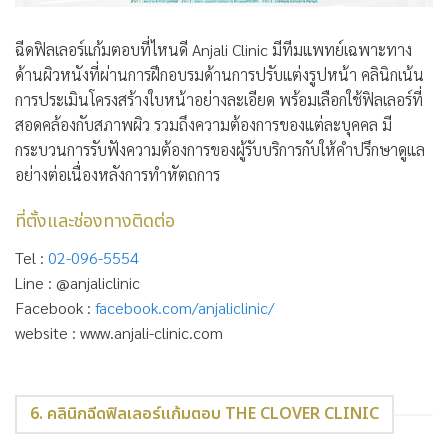
ฉีดฟิลเลอร์แก้มตอบที่ไหนดี
Anjali Clinic
มีทีมแพทย์เฉพาะทาง
ด้านผิวหนังที่ผ่านการฝึกอบรมด้านการปรับแต่งรูปหน้า คลินิกเน้น
การประเมินโครงสร้างใบหน้าอย่างละเอียด พร้อมเลือกใช้ฟิลเลอร์ที่
สอดคล้องกับสภาพผิว รวมถึงความต้องการของแต่ละบุคคล มี
กระบวนการรับฟังความต้องการของผู้รับบริการกับให้คำปรึกษาดูแล
อย่างต่อเนื่องหลังการทำหัตถการ
ที่ตั้งและช่องทางติดต่อ
Tel :
02-096-5554
Line : @anjaliclinic
Facebook :
facebook.com/anjaliclinic/
website : www.anjali-clinic.com
6. คลินิกฉีดฟิลเลอร์แก้มตอบ THE CLOVER CLINIC