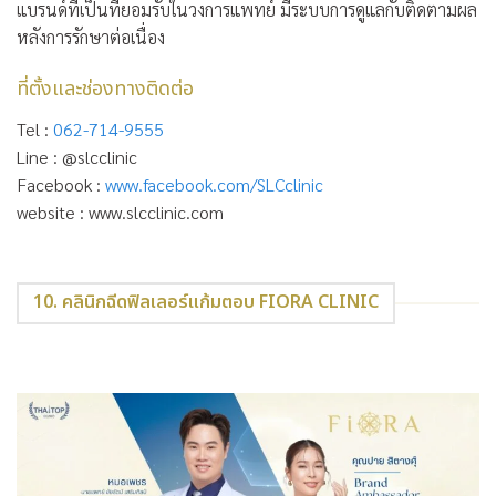
แบรนด์ที่เป็นที่ยอมรับในวงการแพทย์ มีระบบการดูแลกับติดตามผล
หลังการรักษาต่อเนื่อง
ที่ตั้งและช่องทางติดต่อ
Tel :
062-714-9555
Line : @slcclinic
Facebook :
www.facebook.com/SLCclinic
website : www.slcclinic.com
10. คลินิกฉีดฟิลเลอร์แก้มตอบ FIORA CLINIC