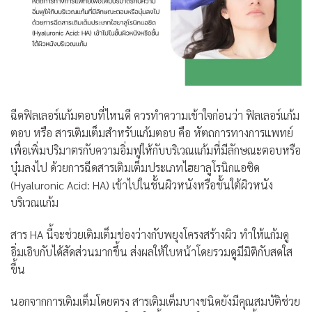
ฉีดฟิลเลอร์แก้มตอบที่ไหนดี ควรทำความเข้าใจก่อนว่า
ฟิลเลอร์แก้ม
ตอบ หรือ สารเติมเต็มสำหรับแก้มตอบ คือ
หัตถการทางการแพทย์
เพื่อเพิ่มปริมาตรกับความอิ่มฟูให้กับบริเวณแก้มที่มีลักษณะตอบหรือ
บุ๋มลงไป ด้วยการฉีดสารเติมเต็มประเภทไฮยาลูโรนิกแอซิด
(Hyaluronic Acid: HA) เข้าไปในชั้นผิวหนังหรือชั้นใต้ผิวหนัง
บริเวณแก้ม
สาร HA นี้จะช่วยเติมเต็มช่องว่างกับพยุงโครงสร้างผิว ทำให้แก้มดู
อิ่มเอิบกับได้สัดส่วนมากขึ้น ส่งผลให้ใบหน้าโดยรวมดูมีมิติกับสดใส
ขึ้น
นอกจากการเติมเต็มโดยตรง สารเติมเต็มบางชนิดยังมีคุณสมบัติช่วย