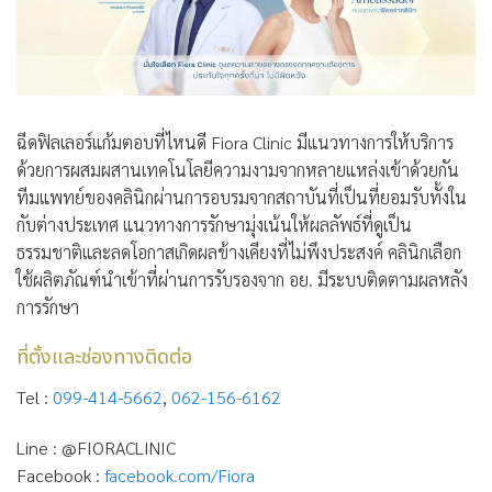
ฉีดฟิลเลอร์แก้มตอบที่ไหนดี
Fiora Clinic
มีแนวทางการให้บริการ
ด้วยการผสมผสานเทคโนโลยีความงามจากหลายแหล่งเข้าด้วยกัน
ทีมแพทย์ของคลินิกผ่านการอบรมจากสถาบันที่เป็นที่ยอมรับทั้งใน
กับต่างประเทศ แนวทางการรักษามุ่งเน้นให้ผลลัพธ์ที่ดูเป็น
ธรรมชาติและลดโอกาสเกิดผลข้างเคียงที่ไม่พึงประสงค์ คลินิกเลือก
ใช้ผลิตภัณฑ์นำเข้าที่ผ่านการรับรองจาก อย. มีระบบติดตามผลหลัง
การรักษา
ที่ตั้งและช่องทางติดต่อ
Tel :
099-414-5662
,
062-156-6162
Line : @FIORACLINIC
Facebook :
facebook.com/Fiora