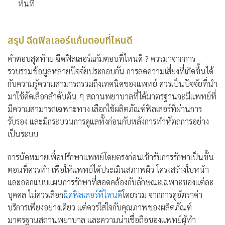
ทันที
สรุป ฉีดฟิลเลอร์แก้มตอบที่ไหนดี
คำตอบสุดท้าย
ฉีดฟิลเลอร์แก้มตอบที่ไหนดี ?
ควรมาจากการ
รวบรวมข้อมูลหลายปัจจัยประกอบกัน การลดความเสี่ยงที่เกิดขึ้นได้
กับความรู้ความสามารถรวมถึงเทคนิคของแพทย์ ควรเป็นปัจจัยที่นำ
มาใช้คัดเลือกลำดับต้น ๆ สถานพยาบาลที่ได้มาตรฐานจะมีแพทย์ที่
มีความสามารถเฉพาะทาง เลือกใช้ผลิตภัณฑ์ฟิลเลอร์ที่ผ่านการ
รับรอง และมีกระบวนการดูแลทั้งก่อนกับหลังการทำหัตถการอย่าง
เป็นระบบ
การนัดหมายเพื่อปรึกษาแพทย์โดยตรงก่อนเข้ารับการรักษาเป็นขั้น
ตอนที่ควรทำ เพื่อให้แพทย์ได้ประเมินสภาพผิว โครงสร้างใบหน้า
และออกแบบแผนการรักษาที่สอดคล้องกับลักษณะเฉพาะของแต่ละ
บุคคล ไม่ควรเลือก
ฉีดฟิลเลอร์ที่ไหนดี
โดยรวม จากการดูอัตราค่า
บริการเพียงอย่างเดียว แต่ควรใส่ใจกับคุณภาพของผลิตภัณฑ์
มาตรฐานสถานพยาบาล และความน่าเชื่อถือของแพทย์ผู้ทำ