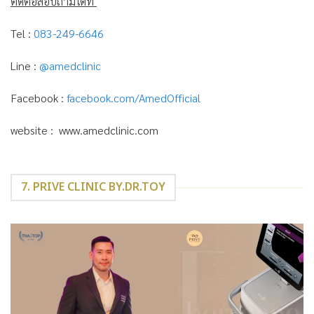
ติดต่อสอบถามได้ที่
Tel :
083-249-6646
Line :
@amedclinic
Facebook :
facebook.com/AmedOfficial
website : www.amedclinic.com
7. PRIVE CLINIC BY.DR.TOY