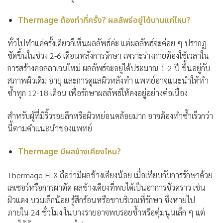
Thermage ต้องทำกี่ครั้ง? ผลลัพธ์อยู่ได้นานแค่ไหน?
ทั่วไปทำแค่ครั้งเดียวก็เห็นผลลัพธ์ค่ะ แต่ผลลัพธ์จะค่อย ๆ ปรากฏ
ชัดขึ้นในช่วง 2-6 เดือนหลังการรักษา เพราะร่างกายต้องใช้เวลาใน
การสร้างคอลลาเจนใหม่ ผลลัพธ์จะอยู่ได้ประมาณ 1-2 ปี ขึ้นอยู่กับ
สภาพผิวเดิม อายุ และการดูแลผิวหลังทำ แพทย์อาจแนะนำให้ทำ
ซ้ำทุก 12-18 เดือน เพื่อรักษาผลลัพธ์ให้คงอยู่อย่างต่อเนื่อง
สำหรับผู้ที่มีริ้วรอยลึกหรือผิวหย่อนคล้อยมาก อาจต้องทำซ้ำเร็วกว่า
นี้ตามคำแนะนำของแพทย์
Thermage มีผลข้างเคียงไหม?
Thermage FLX ถือว่ามีผลข้างเคียงน้อย เมื่อเทียบกับการรักษาด้วย
เลเซอร์หรือการผ่าตัด ผลข้างเคียงที่พบได้เป็นอาการชั่วคราว เช่น
ผิวแดง บวมเล็กน้อย รู้สึกร้อนหรือชาบริเวณที่รักษา ซึ่งหายไป
ภายใน 24 ชั่วโมง ในบางรายอาจพบรอยช้ำหรือตุ่มนูนเล็ก ๆ แต่