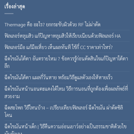
เรื่องล่าสุด
Thermage คือ อะไร? ยกกระชับผิวด้วย RF ไม่ผ่าตัด
ฟิลเลอร์หลุมสิว แก้ปัญหาหลุมสิวให้เรียบเนียนด้วยฟิลเลอร์ HA
ฟิลเลอร์มือ แก้มือเหี่ยว เห็นผลทันที ใช้กี่ CC ราคาเท่าไหร่?
ฉีดไขมันใต้ตา อันตรายไหม ? ข้อควรรู้ก่อนตัดสินใจแก้ปัญหาใต้ตา
ลึก
ฉีดไขมันใต้ตา แผลกี่วันหาย พร้อมวิธีดูแลตัวเองให้หายเร็ว
ฉีดไขมันหน้านอนตะแคงได้ไหม วิธีการนอนที่ถูกต้องเพื่อผลลัพธ์ที่
สวยงาม
ฉีดสะโพก วิธีไหนบ้าง – เปรียบเทียบฟิลเลอร์ ฉีดไขมัน ผ่าตัดซิลิ
โคน
ฉีดไขมันหน้าเด็ก | วิธีคืนความอ่อนเยาว์อย่างเป็นธรรมชาติด้วยไข
มันตัวเอง