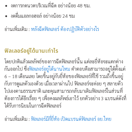
งดการกดนวดบริเวณที่ฉีด อย่างน้อย 48 ชม.
งดดื่มแอลกอฮอล์ อย่างน้อย 24 ชม
อ่านเพิ่มเติม :
หลังฉีดฟิลเลอร์ ต้องปฏิบัติตัวอย่างไร
ฟิลเลอร์อยู่ได้นานเท่าไร
โดยปกติแล้วผลลัพธ์ของการฉีดฟิลเลอร์นั้น แต่ละยี่ห้อจะแตกต่าง
กันออกไป ซึ่ง
ฟิลเลอร์อยู่ได้นานไหม
คำตอบคือสามารถอยู่ได้ตั้งแต่
6 – 18 เดือนเลย โดยขึ้นอยู่กับยี่ห้อของฟิลเลอร์ที่ใช้ รวมถึงขึ้นอยู่
กับการดูแลตัวเองด้วย เมื่อเวลาผ่านไป ฟิลเลอร์จะค่อย ๆ สลายตัว
ไปเองตามธรรมชาติ และคุณสามารถกลับมาเติมฟิลเลอร์ในส่วนที่
ต้องการได้อีกเรื่อย ๆ เพื่อคงผลลัพธ์เอาไว้ ยกตัวอย่าง 3 แบรนด์ดังที่
ได้รับการนิยมในการฉีดฟิลเลอร์
อ่านเพิ่มเติม :
ฟิลเลอร์มีกี่ยี่ห้อ เปิดแบรนด์ฟิลเลอร์ อย.ไทย