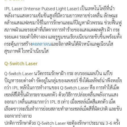
IPL Laser (Intense Pulsed Light Laser) เป็นเทคโนโลยีที่นำ
พลังงานแสงความเข้มข้นสูงที่มีความยาวหลายช่วงคลื่น ลักษณะ
คล้ายแสงแฟลชมาใช้ในการรักษาและแก้ปัญหาผิวพรรณ ช่วยฟื้นฟู
สภาพผิวและรอยดำที่เกิดจากการทำร้ายของแสงแดดลดสิว ฝ้า กระ
รอยแดง รอยดำให้จางลง และรูขุมขนเรียบเนียนกระชับขึ้นพร้อมทั้ง
กระตุ้นการสร้าง
คอลลาเจน
และอิลาสตินใต้ผิวหนังแลดูเนียนใส
สุขภาพดี ใบหน้าเนียนใส
Q-Switch Laser
Q-Switch Laser นวัตกรรมรักษาฝ้า กระ ลบรอยแผลเป็น แก้ไข
ปัญหารอยด่างดำ จัดอยู่ในกลุ่มของเลเซอร์ ซึ่งได้ผลลัพธ์น่าพึงพอใจ
กว่า IPL หลักในการทำงานของ Q-Switch Laser คือ การทำให้เม็ด
เซลล์สีใต้ชั้นผิวกระจายแตกตัว ด้วยวิธีการปล่อยคลื่นพลังงานแสง
ออกมา (คลื่นแสงมากกว่า IPL 8 เท่า) เมื่อเซลล์เม็ดสีแตกตัว เม็ด
เลือดขาวจะเริ่มทำการย่อยสลายทำลายเซลล์เม็ดสีที่ผิดปกติ และขับ
ออกจากร่างกาย
ปกติการรักษาด้วย Q-Switch Laser จะต้องรักษาประมาณ 3-6 ครั้ง