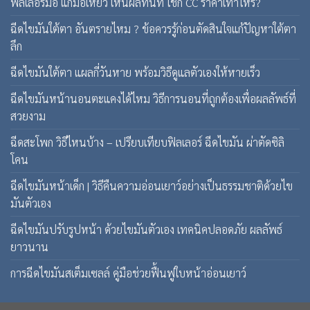
ฟิลเลอร์มือ แก้มือเหี่ยว เห็นผลทันที ใช้กี่ CC ราคาเท่าไหร่?
ฉีดไขมันใต้ตา อันตรายไหม ? ข้อควรรู้ก่อนตัดสินใจแก้ปัญหาใต้ตา
ลึก
ฉีดไขมันใต้ตา แผลกี่วันหาย พร้อมวิธีดูแลตัวเองให้หายเร็ว
ฉีดไขมันหน้านอนตะแคงได้ไหม วิธีการนอนที่ถูกต้องเพื่อผลลัพธ์ที่
สวยงาม
ฉีดสะโพก วิธีไหนบ้าง – เปรียบเทียบฟิลเลอร์ ฉีดไขมัน ผ่าตัดซิลิ
โคน
ฉีดไขมันหน้าเด็ก | วิธีคืนความอ่อนเยาว์อย่างเป็นธรรมชาติด้วยไข
มันตัวเอง
ฉีดไขมันปรับรูปหน้า ด้วยไขมันตัวเอง เทคนิคปลอดภัย ผลลัพธ์
ยาวนาน
การฉีดไขมันสเต็มเซลล์ คู่มือช่วยฟื้นฟูใบหน้าอ่อนเยาว์