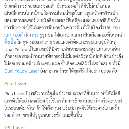
รักษาฝ้า กระ รอยแดง รอยดำ ผิวหมองคล้ำ สีผิวไม่สม่ำเสมอ
เส้นเลือดบนใบหน้า นวัตกรรมใหม่ล่าสุดในการดูแลรักษาผิวหน้า
ผสมผสานเลเซอร์ 2 ชนิดคือ เลเซอร์สีเหลือง และ เลเซอร์สีเขียวใน
การรักษา ทำให้ได้ผลการรักษากว้างขวางขึ้นทั้งในเรื่องริ้วรอย
รอย
แดง
รอยดำ
ฝ้า
กระ
รูขุมขน ไฝแดงปานแดง เส้นเลือดฝอยที่บนหน้า
ติ่งเนื้อ
ไฝ หูด รอยแตกลาย รอยแผลผ่าตัดและรอยแผลอุบัติเหตุ
Dual Yellow เป็นเลเซอร์ที่มีความจำเพาะเจาะจงสูง แสงเลเซอร์จะ
ทำลายเฉพาะเป้าหมายที่เจาะจงไม่มีผลต่อผิวหนังปกติ ด้านข้างจึง
ไม่ค่อยพบผลข้างเคียงเช่น แผล จ้ำเลือดและสีผิวไม่สม่ำเสมอ ทั้งนี้
Dual Yellow Laser
ยังสามารถรักษาได้ทุกสีผิวได้อย่างปลอดภัย
Pico Laser
Pico Laser ยิงพลังงานที่สูงในช่วงระยะเวลาที่สั้นมาก ทำให้เม็ดสี
แตกตัวได้อย่างละเอียด จึงใช้เวลาในการรักษาน้อยกว่าเครื่องเลเซอร์
ในระบบเดิม รักษาฝ้า ให้สีจางลง ปรับสภาพผิวให้กระจ่างใส ลดริ้ว
รอยต่างๆ ช่วยให้รูขุมขนกระชับ และตื้นขึ้น
IPL Laser