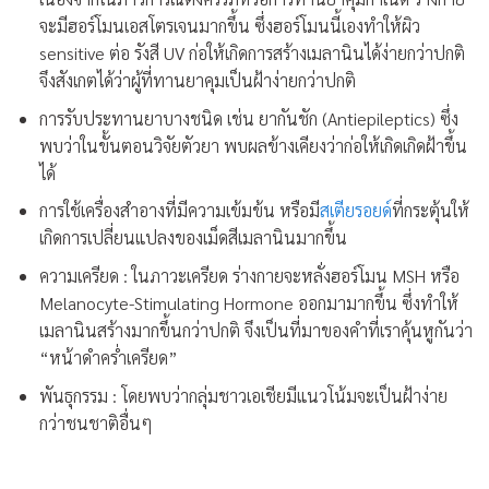
จะมีฮอร์โมนเอสโตรเจนมากขึ้น ซึ่งฮอร์โมนนี้เองทำให้ผิว
sensitive ต่อ รังสี UV ก่อให้เกิดการสร้างเมลานินได้ง่ายกว่าปกติ
จึงสังเกตได้ว่าผู้ที่ทานยาคุมเป็นฝ้าง่ายกว่าปกติ
การรับประทานยาบางชนิด เช่น ยากันชัก (Antiepileptics) ซึ่ง
พบว่าในขั้นตอนวิจัยตัวยา พบผลข้างเคียงว่าก่อให้เกิดเกิดฝ้าขึ้น
ได้
การใช้เครื่องสำอางที่มีความเข้มข้น หรือมี
สเตียรอยด์
ที่กระตุ้นให้
เกิดการเปลี่ยนแปลงของเม็ดสีเมลานินมากขึ้น
ความเครียด : ในภาวะเครียด ร่างกายจะหลั่งฮอร์โมน MSH หรือ
Melanocyte-Stimulating Hormone ออกมามากขึ้น ซึ่งทำให้
เมลานินสร้างมากขึ้นกว่าปกติ จึงเป็นที่มาของคำที่เราคุ้นหูกันว่า
“หน้าดำคร่ำเครียด”
พันธุกรรม : โดยพบว่ากลุ่มชาวเอเชียมีแนวโน้มจะเป็นฝ้าง่าย
กว่าชนชาติอื่นๆ