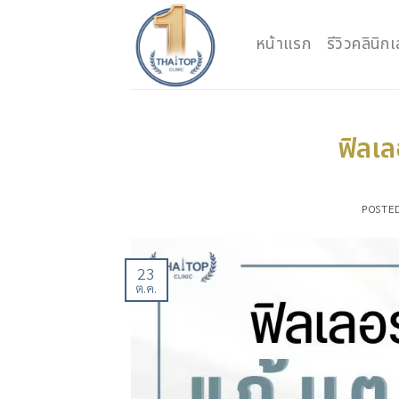
Skip
to
หน้าแรก
รีวิวคลินิ
content
ฟิลเล
POSTE
23
ต.ค.