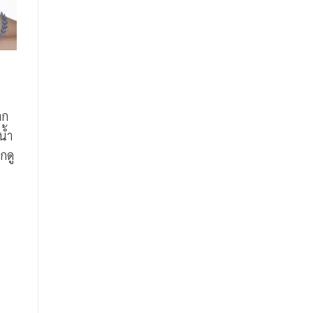
็ก
น้ำ
กดู