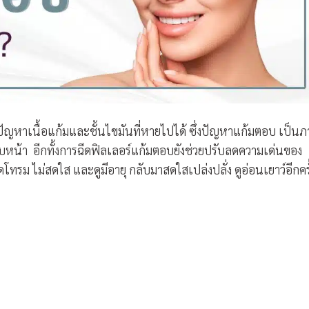
ัญหาเนื้อแก้มและชั้นไขมันที่หายไปได้ ซึ่งปัญหาแก้มตอบ เป็นภ
นใบหน้า อีกทั้งการฉีดฟิลเลอร์แก้มตอบยังช่วยปรับลดความเด่นของ
โทรม ไม่สดใส และดูมีอายุ กลับมาสดใสเปล่งปลั่ง ดูอ่อนเยาว์อีกครั