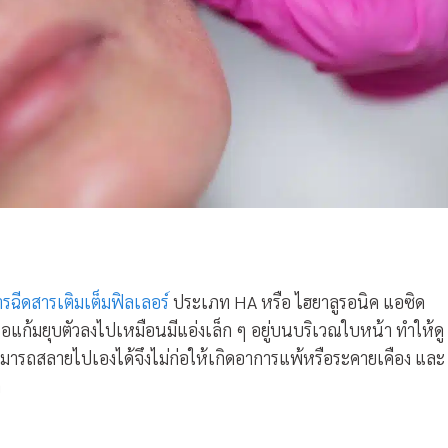
รฉีดสารเติมเต็มฟิลเลอร์
ประเภท HA หรือ ไฮยาลูรอนิค แอซิด
้อแก้มยุบตัวลงไปเหมือนมีแอ่งเล็ก ๆ อยู่บนบริเวณใบหน้า ทำให้ดู
น สามารถสลายไปเองได้จึงไม่ก่อให้เกิดอาการแพ้หรือระคายเคือง และ
ด