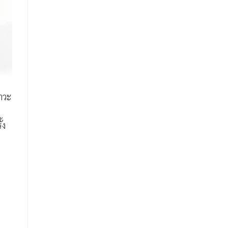
าวะ
้ง