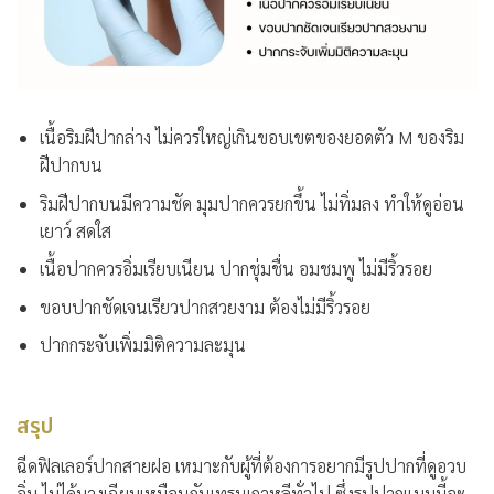
เนื้อริมฝีปากล่าง ไม่ควรใหญ่เกินขอบเขตของยอดตัว M ของริม
ฝีปากบน
ริมฝีปากบนมีความชัด มุมปากควรยกขึ้น ไม่ทิ่มลง ทำให้ดูอ่อน
เยาว์ สดใส
เนื้อปากควรอิ่มเรียบเนียน ปากชุ่มชื่น อมชมพู ไม่มีริ้วรอย
ขอบปากชัดเจนเรียวปากสวยงาม ต้องไม่มีริ้วรอย
ปากกระจับเพิ่มมิติความละมุน
สรุป
ฉีดฟิลเลอร์ปากสายฝอ เหมาะกับผู้ที่ต้องการอยากมีรูปปากที่ดูอวบ
อิ่ม ไม่ได้บางเฉียบเหมือนกันเทรนเกาหลีทั่วไป ซึ่งรูปปากแบบนี้จะ