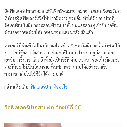
ฉีดฟิลเลอร์ปากสายฝอ ได้รับอิทธิพลมาจากมาจากเซเลปฝั่งตะวันตก
ที่มักจะฉีดฟิลเลอร์เพื่อให้ปากมีความอวบอิ่ม ทำให้มีขอบปากที่
ชัดเจนขึ้น ริมฝีปากจะค่อนข้างหนาทั้งบนและล่าง ดูเซ็กซี่มากขึ้น
ซึ่งนอกจากจะช่วยให้ปากดูน่าจูบ และน่าสัมผัสแล้ว
ฟิลเลอร์ที่ฉีดเข้าไปในบริเวณส่วนต่าง ๆ ของริมฝีปากนั้นยังช่วยให้
รูปปากมีสัดส่วนที่สวยงาม ส่งผลให้ใบหน้าโดยรวมดูมีความอ่อน
เยาว์มากขึ้นกว่าเดิม อีกทั้งยังเป็นวิธีที่ ง่าย สะดวก รวดเร็ว มีผลกระ
ทบมีน้อย ไม่เป็นอันตราย ฟื้นสภาพร่างกายได้อย่างรวดเร็ว
สามารถกลับไปใช้ชีวิตได้ตามปกติ
| อ่านเพิ่มเติม:
ฟิลเลอร์ปาก คืออะไร
ฉีดฟิลเลอร์ปากสายฝอ ต้องใช้กี่ CC