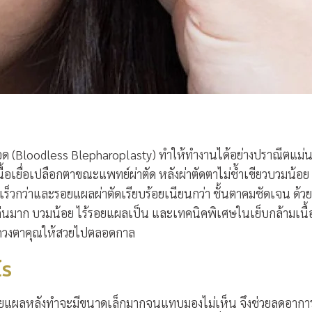
ือด (Bloodless Blepharoplasty) ทำให้ทำงานได้อย่างปราณีตแม่
้อเยื่อเปลือกตาขณะแพทย์ผ่าตัด หลังผ่าตัดตาไม่ช้ำเขียวบวมน้อย
ร็วกว่าและรอยแผลผ่าตัดเรียบร้อยเนียนกว่า ชั้นตาคมชัดเจน ด้วย
เด่นมาก บวมน้อย ไร้รอยแผลเป็น และเทคนิคพิเศษในเย็บกล้ามเนื้
ี่ยนดวงตาคุณให้สวยไปตลอดกาล
ไร
ซึ่งรอยแผลหลังทำจะมีขนาดเล็กมากจนแทบมองไม่เห็น จึงช่วยลดอากา