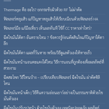
Thermage คือ อะไร? ยกกระชับผิวด้วย RF ไม่ผ่าตัด
ฟิลเลอร์หลุมสิว แก้ปัญหาหลุมสิวให้เรียบเนียนด้วยฟิลเลอร์ HA
ฟิลเลอร์มือ แก้มือเหี่ยว เห็นผลทันที ใช้กี่ CC ราคาเท่าไหร่?
ฉีดไขมันใต้ตา อันตรายไหม ? ข้อควรรู้ก่อนตัดสินใจแก้ปัญหาใต้ตา
ลึก
ฉีดไขมันใต้ตา แผลกี่วันหาย พร้อมวิธีดูแลตัวเองให้หายเร็ว
ฉีดไขมันหน้านอนตะแคงได้ไหม วิธีการนอนที่ถูกต้องเพื่อผลลัพธ์ที่
สวยงาม
ฉีดสะโพก วิธีไหนบ้าง – เปรียบเทียบฟิลเลอร์ ฉีดไขมัน ผ่าตัดซิลิ
โคน
ฉีดไขมันหน้าเด็ก | วิธีคืนความอ่อนเยาว์อย่างเป็นธรรมชาติด้วยไข
มันตัวเอง
ฉีดไขมันปรับรูปหน้า ด้วยไขมันตัวเอง เทคนิคปลอดภัย ผลลัพธ์