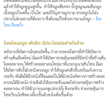
เกิดพังผืดที่ไม่พึงประสงค์ในบริเวณผิวหนังชั้นบน ผังผืดจะรัดไหม
แล้วทำให้จมูกดูนูนสูงขึ้น ทำให้จมูกเสียทรง ทั้งรูจมูกและสันจมูก
เนื้อจมูกเป็นคลื่น เป็นไต และมีปัญหาจมูกบวม ทรงจมูกไม่โด่ง
ปลายไม่สวยตามที่ต้องการ ซึ่งต้องแก้ไขด้วยการมาแก้จมูก –
ร้อย
ไหม คืออะไร
ร้อยไหมจมูก พังผืด มีประโยชน์อย่างไรบ้าง
หลังจากที่เกิดการอักเสบเกิดขึ้น ร่างกายจะหลั่งสารที่ทำให้เกิดการ
สร้างเส้นเลือดใหม่ มีผลทำให้เกิดการกระตุ้นเซลล์ที่มีหน้าที่สร้างเส้น
ใยคอลลาเจน ให้สร้างคอลลาเจนใหม่มาพันรอบแนวเส้นไหม มีผล
ให้เกิดการดึงรั้งผิวหนังตรงจมูก ทำให้จมูกเต่งตึงขึ้นพร้อมกับความ
กระชับ พังผืดใต้ผิวหนังก็คือแผลเป็นใต้ผิวหนังเกิดจากการสร้างคอล
ลาเจนใต้ผิวหนัง ช่วยดึงผิวให้ยกกระชับและยังช่วยกระตุ้นการสร้าง
คอลลาเจน ทำให้ผิวภายนอกดูเปล่งปลั่ง ตึงกระชับ ช่วยกระตุ้นการ
ไหลเวียนโลหิตมาเลี้ยงชั้นผิวหนังเพิ่มขึ้นด้วย