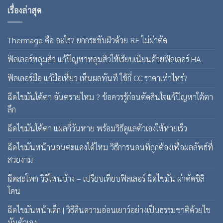
เรื่องล่าสุด
Thermage คือ อะไร? ยกกระชับผิวด้วย RF ไม่ผ่าตัด
ฟิลเลอร์หลุมสิว แก้ปัญหาหลุมสิวให้เรียบเนียนด้วยฟิลเลอร์ HA
ฟิลเลอร์มือ แก้มือเหี่ยว เห็นผลทันที ใช้กี่ CC ราคาเท่าไหร่?
ฉีดไขมันใต้ตา อันตรายไหม ? ข้อควรรู้ก่อนตัดสินใจแก้ปัญหาใต้ตา
ลึก
ฉีดไขมันใต้ตา แผลกี่วันหาย พร้อมวิธีดูแลตัวเองให้หายเร็ว
ฉีดไขมันหน้านอนตะแคงได้ไหม วิธีการนอนที่ถูกต้องเพื่อผลลัพธ์ที่
สวยงาม
ฉีดสะโพก วิธีไหนบ้าง – เปรียบเทียบฟิลเลอร์ ฉีดไขมัน ผ่าตัดซิลิ
โคน
ฉีดไขมันหน้าเด็ก | วิธีคืนความอ่อนเยาว์อย่างเป็นธรรมชาติด้วยไข
มันตัวเอง