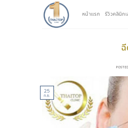
Skip
to
หน้าแรก
รีวิวคลินิ
content
ฉี
POSTE
25
ก.ย.