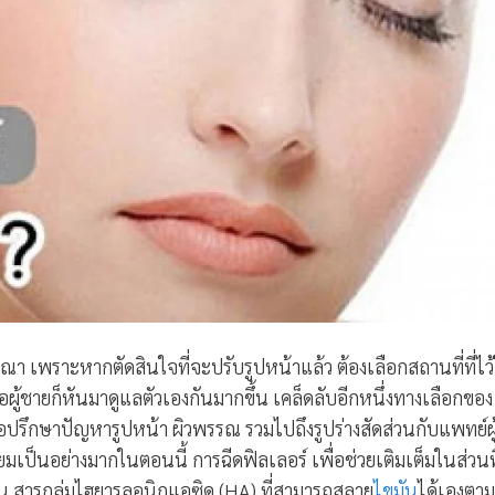
ารณา เพราะหากตัดสินใจที่จะปรับรูปหน้าแล้ว ต้องเลือกสถานที่ที่ไว
หรือผู้ชายก็หันมาดูแลตัวเองกันมากขึ้น เคล็ดลับอีกหนึ่งทางเลือกของ
่อปรึกษาปัญหารูปหน้า ผิวพรรณ รวมไปถึงรูปร่างสัดส่วนกับแพทย์ผู
ิยมเป็นอย่างมากในตอนนี้ การฉีดฟิลเลอร์ เพื่อช่วยเติมเต็มในส่วนที
็น สารกลุ่มไฮยารูลอนิกแอซิด (HA) ที่สามารถสลาย
ไขมัน
ได้เองตาม