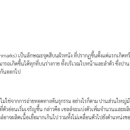
thmarks) เป็นลักษณะจุดสีบนผิวหนัง ที่ปรากฏขึ้นตั้งแต่แรกเกิดหร
ารถเกิดขึ้นได้ทุกที่บนร่างกาย ทั้งบริเวณใบหน้าและลำตัว ซึ่งปาน
างกันออกไป
ม่ใช่จากการถ่ายทอดทางพันธุกรรม อย่างไรก็ตาม ปานส่วนใหญ่ม
ที่ตัวอ่อนเริ่มเจริญขึ้น กล่าวคือ เซลล์จะแบ่งตัวเพิ่มจำนวนและผลิ
์อาจผลิตเนื้อเยื่อมากเกินไป รวมทั้งไม่เคลื่อนตัวไปยังตำแหน่งข