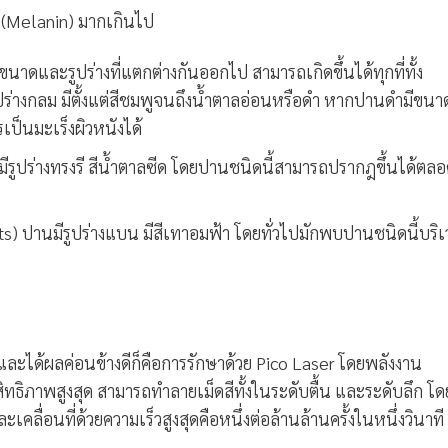
สี (Melanin) มากเกินไป
าดและรูปร่างที่แตกต่างกันออกไป สามารถเกิดขึ้นได้ทุกที่ทั้ง
ปร่างกลม มีตั้งแต่สีชมพูจนถึงน้ำตาลอ่อนหรือดำ หากปานดำมีขนา
รเป็นมะเร็งผิวหนังได้
ีรูปร่างทรงรี สีน้ำตาลซีด โดยปานชนิดนี้สามารถปรากฎขึ้นได้ตล
) ปานมีรูปร่างแบน มีสีเทาอมฟ้า โดยทั่วไปมักพบปานชนิดนี้บริ
ากและได้ผลค่อนข้างดีก็คือการรักษาด้วย Pico Laser โดยพลังงาน
ะสิทธิภาพสูงสุด สามารถทำลายเม็ดสีทั้งในระดับตื้น และระดับลึก โด
ะเคลื่อนที่ด้วยความเร็วสูงสุดคือหนึ่งต่อล้านล้านครั้งในหนึ่งวินาที