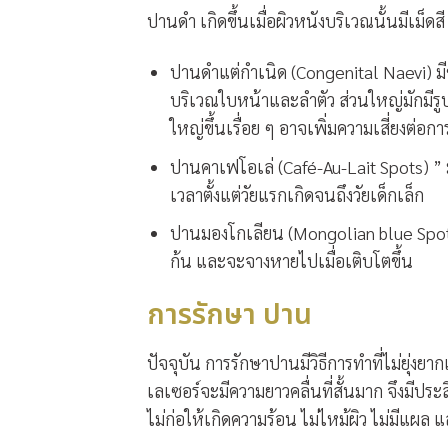
ปานดำ เกิดขึ้นเมื่อผิวหนังบริเวณนั้นมีเม็ด
ปานดำแต่กำเนิด (Congenital Naevi) มีขน
บริเวณใบหน้าและลำตัว ส่วนใหญ่มักมีรู
ใหญ่ขึ้นเรื่อย ๆ อาจเพิ่มความเสี่ยงต่อกา
ปานคาเฟโอเล่ (Café-Au-Lait Spots) ” ม
เวลาตั้งแต่วัยแรกเกิดจนถึงวัยเด็กเล็ก
ปานมองโกเลียน (Mongolian blue Spots
ก้น และจะจางหายไปเมื่อเติบโตขึ้น
การรักษา ปาน
ปัจจุบัน การรักษาปานมีวิธีการทำที่ไม่ยุ่งย
เลเซอร์จะมีความยาวคลื่นที่สั้นมาก จึงมีปร
ไม่ก่อให้เกิดความร้อน ไม่ไหม้ผิว ไม่มีแผล แล