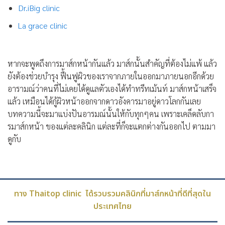
Dr.iBig clinic
La grace clinic
หากจะพูดถึงการมาส์กหน้ากันแล้ว มาส์กนั้นสำคัญที่ต้องไม่แพ้ แล้ว
ยังต้องช่วยบำรุง ฟื้นฟูผิวของเราจากภายในออกมาภายนอกอีกด้วย
อารามณ์ว่าคนที่ไม่เคยได้ดูแลตัวเองได้ทำทรีทเม้นท์ มาส์กหน้าเสร็จ
แล้ว เหมือนได้กู้ผิวหน้าออกจากดาวอังคารมาอยู่ดาวโลกกันเลย
บทความนี้จะมาแบ่งปันอารมณ์นั้นให้กับทุกๆคน เพราะเคล็ดลับกา
รมาส์กหน้า ของแต่ละคลินิก แต่ละที่ก็จะแตกต่างกันออกไป ตามมา
ดูกับ
ทาง Thaitop clinic ได้รวบรวมคลินิกที่มาส์กหน้าที่ดีที่สุดใน
ประเทศไทย