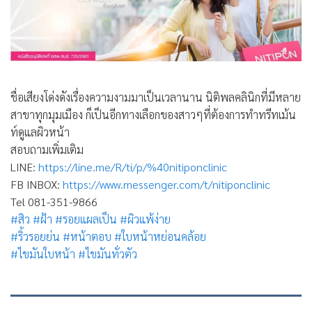
ชื่อเสียงโด่งดังเรื่องความงามมาเป็นเวลานาน นิติพลคลินิกที่มีหลาย
สาขาทุกมุมเมือง ก็เป็นอีกทางเลือกของสาวๆที่ต้องการทำทรีทเม้น
ท์ดูแลผิวหน้า
สอบถามเพิ่มเติม
LINE:
https://line.me/R/ti/p/%40nitiponclinic
FB INBOX:
https://www.messenger.com/t/nitiponclinic
Tel 081-351-9866
#
สิว
#
ฝ้า
#
รอยแผลเป็น
#
ผิวแพ้ง่าย
#
ริ้วรอยย่น
#
หน้าตอบ
#
ใบหน้าหย่อนคล้อย
#
ไขมันใบหน้า
#
ไขมันทั่วตัว