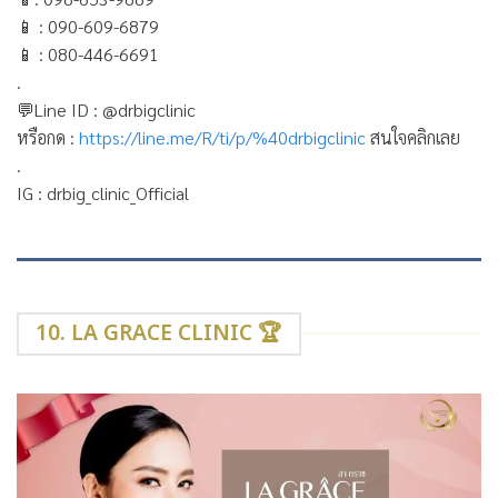
📱
: 090-609-6879
📱
: 080-446-6691
.
💬
Line ID : @drbigclinic
หรือกด :
https://line.me/R/ti/p/%40drbigclinic
สนใจคลิกเลย
.
IG : drbig_clinic_Official
10. LA GRACE CLINIC 🏆