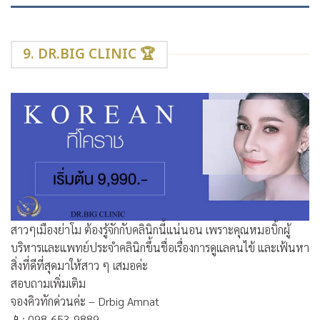
9. DR.BIG CLINIC 🏆
สาวๆเมืองย่าโม ต้องรู้จักกับคลินิกนี้แน่นอน เพราะคุณหมอบิ้กผู้
บริหารและแพทย์ประจำคลินิกขึ้นชื่อเรื่องการดูแลคนไข้ และเฟ้นหา
สิ่งที่ดีที่สุดมาให้สาว ๆ เสมอค่ะ
สอบถามเพิ่มเติม
จองคิวทักด่วนค่ะ – Drbig Amnat
📱
: 098-653-9889