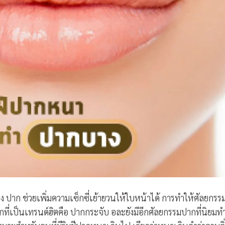
ปาก ช่วยเพิ่มความเซ็กซี่เย้ายวนให้ใบหน้าได้ การทำให้ศัลยกรร
กที่เป็นเทรนด์ฮิตคือ ปากกระจับ อละยังมีอีกศัลยกรรมปากที่นิยมท