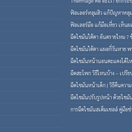
Thermage คือ อะไร? ยกกระชับ
ฟิลเลอร์หลุมสิว แก้ปัญหาหลุม
ฟิลเลอร์มือ แก้มือเหี่ยว เห็นผล
ฉีดไขมันใต้ตา อันตรายไหม ? ข
ฉีดไขมันใต้ตา แผลกี่วันหาย พร
ฉีดไขมันหน้านอนตะแคงได้ไหม ว
ฉีดสะโพก วิธีไหนบ้าง – เปรียบ
ฉีดไขมันหน้าเด็ก | วิธีคืนควา
ฉีดไขมันปรับรูปหน้า ด้วยไขม
การฉีดไขมันสเต็มเซลล์ คู่มือช