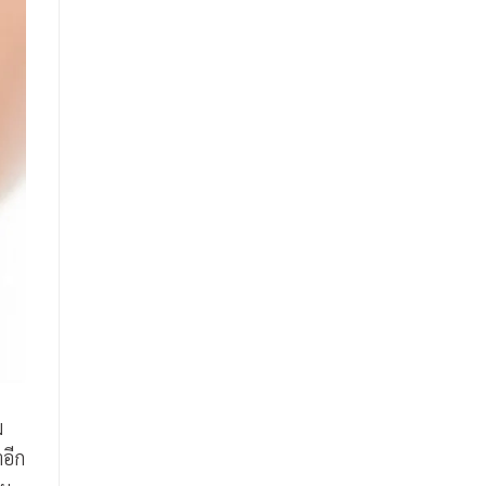
ม
ำอีก