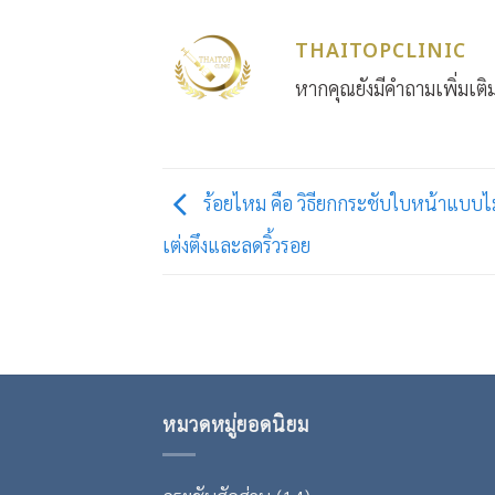
THAITOPCLINIC
หากคุณยังมีคำถามเพิ่มเติม
ร้อยไหม คือ วิธียกกระชับใบหน้าแบบไม่
เต่งตึงและลดริ้วรอย
หมวดหมู่ยอดนิยม