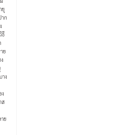
่ม
ายุ
ีปาก
ง
ธี
ก
หาย
าง
ุ
ะบาง
อง
าส
ลาย