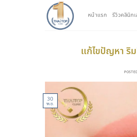
Skip
to
หน้าแรก
รีวิวคลินิ
content
แก้ไขปัญหา ร
POSTE
30
พ.ย.