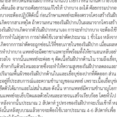
าะสำหรับคนที่มีริมฝีปากหนาเกินไป เรียกว่าหนาเกินคำว่าอวบอิ
นเพื่อนล้อ สามารถศัลยกรรมแก้ไขให้ ปากบาง ลงได้ ศัลยกรรมปากอ
กบางจะต้องปฏิบัติดังนี้ ก่อนรักษาแพทย์จะต้องตรวจโครงสร้างริมฝ
กเกิดจากสาเหตุใด ถ้าความหนาของริมฝีปากเป็นผลมาจากโครงสร้า
ริมฝีปากเกิดจากตัวริมฝีปากหนาเอง การจะทำปากบาง จะต้องใช้วิ
ิธีการทำไม่ยุ่งยาก การผ่าตัดใช้เวลาผ่าตัดประมาณ 1 ชั่วโมง หลังจา
่เกิดจากการผ่าตัดจะถูกซ่อนไว้ที่ขอบภายในของริมฝีปาก เมื่อแผล
รทำปากบาง แพทย์จะฉีดยาชาเฉพาะที่พร้อมทั้งให้ยานอนหลับอย่
งวลใจ
จากนั้นแพทย์จะค่อย ๆ ตัดเนื้อริมฝีปากด้านใน รวมถึงเยื่อบ
รั้งเข้าหากันด้วยไหมละลายซึ่งจะทำให้ความสูงของริมฝีปากลดลงแล
ับปริมาณพื้นผิวของริมฝีปากด้านในและเยื่อบุช่องปากที่ตัดออก ส่วน
ยู่ที่ประสบการณ์และความชำนาญของแพทย์ เพราะเนื้อเยื่อบุช่
รยืดตัวได้มากและไม่สม่ำเสมอ ดังนั้น หากแพทย์มีความชำนาญโอก
ั้นแพทย์จะเย็บปิดแผลด้วยไหมละลายจนเสร็จเรียบร้อย โดยทั่วไป
หลังจากนั้นประมาณ 2 สัปดาห์ รูปทรงของริมฝีปากจะเริ่มเข้าที่ ห
งนั้นหลังยุบบวมแล้วอาจจะต้องใช้เวลาประมาณ 4-6 สัปดาห์เพื่อ