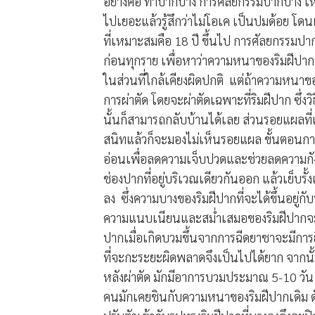
อย่างคือ ทำปากบาง การศัลยกรรมปากบาง เหม
ไปเยอะแล้วรู้สึกว่าไม่โอเค เป็นปมด้อย โด
ที่เหมาะสมคือ 18 ปี ขึ้นไป การศัลยกรรมปา
ก่อนทุกราย เพื่อหาว่าความหนาของริมฝีปา
ในส่วนที่ใกล้เคียงผิดปกติ
แต่ถ้าความหนาของ
การผ่าตัด โดยจะผ่าตัดเฉพาะที่ริมฝีปาก ซึ่งว
นั้นก็สามารถกลับบ้านได้เลย ส่วนรอยแผลที
สนิทแล้วก็จะมองไม่เห็นรอยแผล ขั้นตอนกา
อ่อนเพื่อลดความเจ็บปวดและช่วยลดความกั
ช่องปากที่อยู่บริเวณเดียวกันออก แล้วเย็บ
ลง
ซึ่งความบางของริมฝีปากที่จะได้ขึ้นอยู่ก
ความแนบเนียนและสม่ำเสมอของริมฝีปากจะอ
ปากเมื่อเกิดบวมขึ้นจากการฉีดยาชาจะมีกา
ที่จะกะระยะผิดพลาดจึงเป็นไปได้ยาก จากน
หลังผ่าตัด มักมีอาการบวมประมาณ 5-10 วัน 
คนมักเคยชินกับความหนาของริมฝีปากเดิม ดั